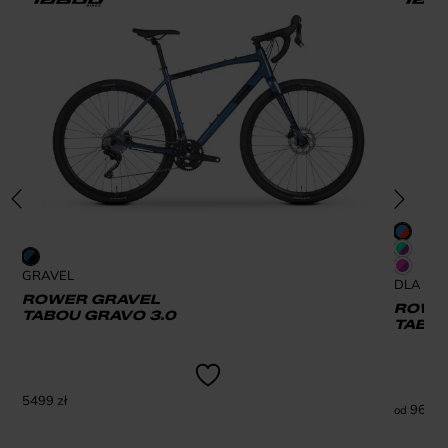
GRAVEL
DLA DZI
ROWER GRAVEL
ROWER
TABOU GRAVO 3.0
TABOU
5499
zł
969
zł
od