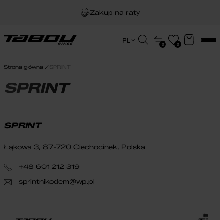
Zakup na raty
Dożywotnia gwarancja na ramę
Wyszukiwarka
PL
0
0
produktów
EN
Darmowa dostawa
HU
Strona główna
SPRINT
PL
SPRINT
SPRINT
Łąkowa 3, 87-720 Ciechocinek, Polska
+48 601 212 319
sprintnikodem@wp.pl