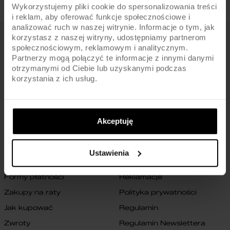
Wykorzystujemy pliki cookie do spersonalizowania treści
i reklam, aby oferować funkcje społecznościowe i
analizować ruch w naszej witrynie. Informacje o tym, jak
korzystasz z naszej witryny, udostępniamy partnerom
FIRMA
społecznościowym, reklamowym i analitycznym.
Partnerzy mogą połączyć te informacje z innymi danymi
O nas
Archiwum rowerów
otrzymanymi od Ciebie lub uzyskanymi podczas
korzystania z ich usług.
Gwarancja na ramę
Blog
Znajdź sklep
Zmień ustawienia cookies
B2B
Oświadczenie o dostępności
Akceptuję
cyfrowej
Kontakt
Ustawienia
SKLEP
Formy płatności
Reklamacje
Zakupy na raty
Polityka prywatności
Jak kupować
Regulamin
Zwroty
Regulamin Newslettera