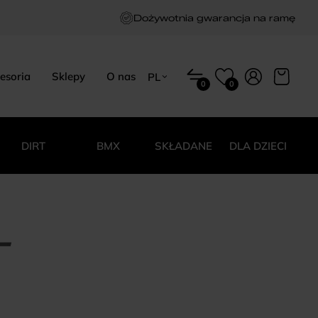
Dożywotnia gwarancja na ramę
esoria
Sklepy
O nas
PL
0
0
EN
HU
PL
DIRT
BMX
SKŁADANE
DLA DZIECI
–