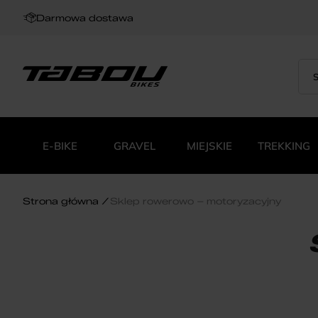
Darmowa dostawa
Sea
Wys
for:
pro
E-BIKE
GRAVEL
MIEJSKIE
TREKKING
Strona główna
Sklep rowerowo – motoryzacyjny