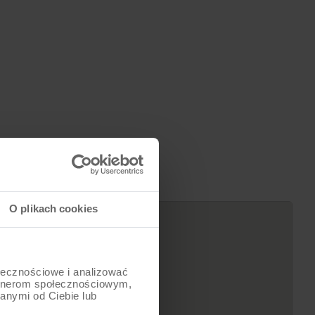
TABOU FOLD URBAN
3299
zł
O plikach cookies
ołecznościowe i analizować
artnerom społecznościowym,
anymi od Ciebie lub