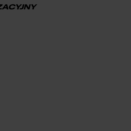
ZACYJNY
SKŁADANE
ROWER SKŁADANY