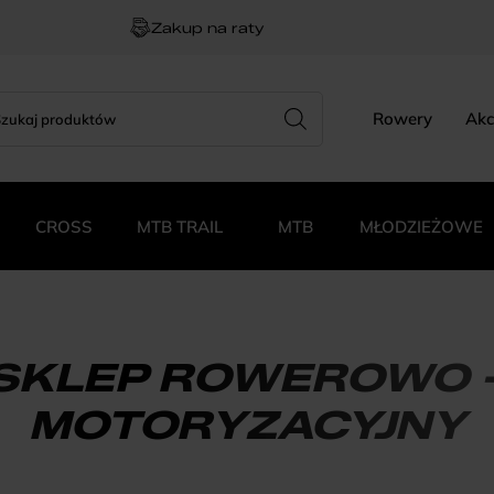
Zakup na raty
rch
zukiwarka
Rowery
Akc
duktów
CROSS
MTB TRAIL
MTB
MŁODZIEŻOWE
SKLEP ROWEROWO 
MOTORYZACYJNY