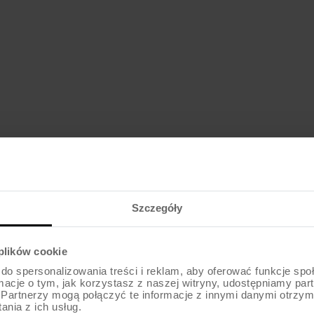
ROWER DZIECIĘCY
TABOU MISS FR
969
zł
od
Szczegóły
 plików cookie
do spersonalizowania treści i reklam, aby oferować funkcje sp
ormacje o tym, jak korzystasz z naszej witryny, udostępniamy p
Partnerzy mogą połączyć te informacje z innymi danymi otrzym
nia z ich usług.