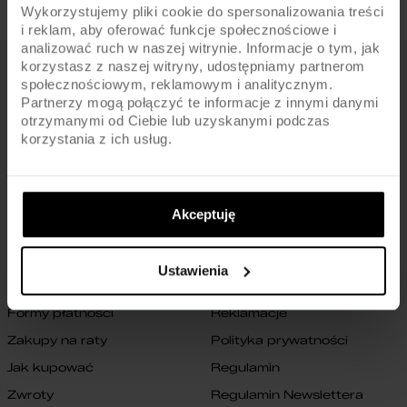
Wykorzystujemy pliki cookie do spersonalizowania treści
i reklam, aby oferować funkcje społecznościowe i
analizować ruch w naszej witrynie. Informacje o tym, jak
korzystasz z naszej witryny, udostępniamy partnerom
FIRMA
społecznościowym, reklamowym i analitycznym.
Partnerzy mogą połączyć te informacje z innymi danymi
O nas
Archiwum rowerów
otrzymanymi od Ciebie lub uzyskanymi podczas
korzystania z ich usług.
Gwarancja na ramę
Blog
Znajdź sklep
Zmień ustawienia cookies
B2B
Oświadczenie o dostępności
Akceptuję
cyfrowej
Kontakt
Ustawienia
SKLEP
Formy płatności
Reklamacje
Zakupy na raty
Polityka prywatności
Jak kupować
Regulamin
Zwroty
Regulamin Newslettera