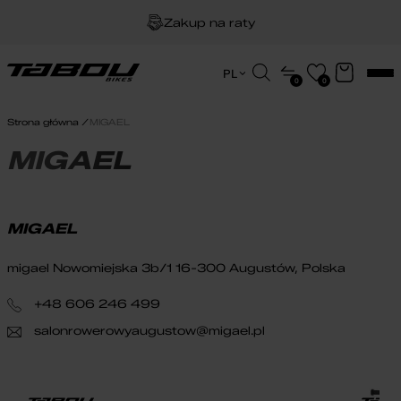
Zakup na raty
Dożywotnia gwarancja na ramę
Wyszukiwarka
PL
0
0
produktów
EN
Darmowa dostawa
HU
Strona główna
MIGAEL
PL
MIGAEL
MIGAEL
migael Nowomiejska 3b/1 16-300 Augustów, Polska
+48 606 246 499
salonrowerowyaugustow@migael.pl