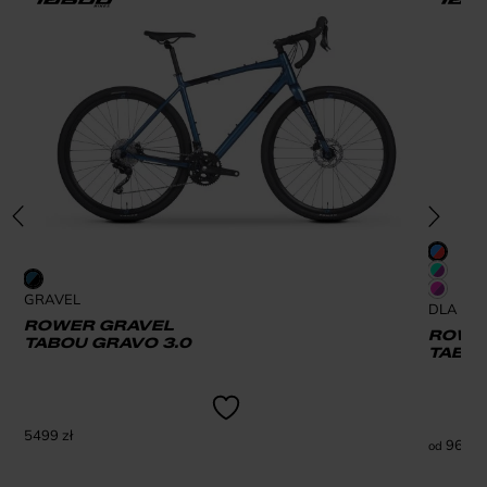
GRAVEL
DLA DZI
ROWER GRAVEL
ROWER
TABOU GRAVO 3.0
TABOU
5499
zł
969
zł
od