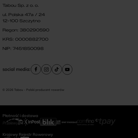
Tabou Sp. z o. o.
ul. Polska 47a / 24
12-100 Szczytno
Regon: 380290590
KRS: 0000882700
NIP: 7451850098
social media:
© 2026 Tabou - Polski producent rowerów
Płatność i dostawa
Krajowy Rejestr Rowerowy