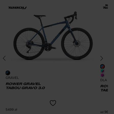
GRAVEL
DLA DZI
ROWER GRAVEL
ROWER
TABOU GRAVO 3.0
TABOU
5499
zł
969
zł
od