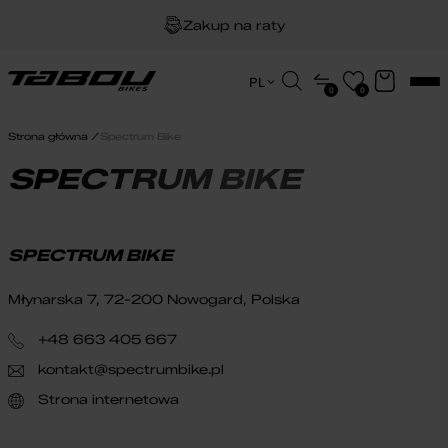
Zakup na raty
Dożywotnia gwarancja na ramę
Wyszukiwarka
PL
0
0
produktów
EN
Darmowa dostawa
HU
Strona główna
Spectrum Bike
PL
SPECTRUM BIKE
SPECTRUM BIKE
Młynarska 7, 72-200 Nowogard, Polska
+48 663 405 667
kontakt@spectrumbike.pl
Strona internetowa