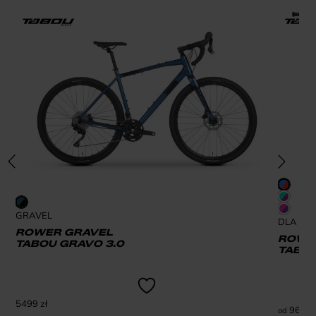
GRAVEL
DLA DZI
ROWER GRAVEL
ROWER
TABOU GRAVO 3.0
TABOU
5499
zł
969
zł
od