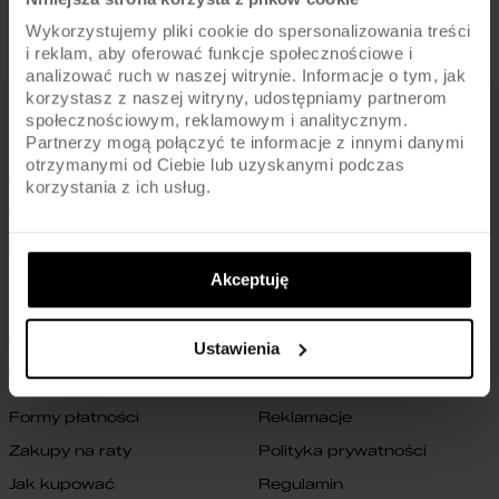
Wykorzystujemy pliki cookie do spersonalizowania treści
i reklam, aby oferować funkcje społecznościowe i
analizować ruch w naszej witrynie. Informacje o tym, jak
korzystasz z naszej witryny, udostępniamy partnerom
społecznościowym, reklamowym i analitycznym.
FIRMA
Partnerzy mogą połączyć te informacje z innymi danymi
otrzymanymi od Ciebie lub uzyskanymi podczas
O nas
Archiwum rowerów
korzystania z ich usług.
Gwarancja na ramę
Blog
Znajdź sklep
Zmień ustawienia cookies
Akceptuję
B2B
Oświadczenie o dostępności
cyfrowej
Kontakt
Ustawienia
SKLEP
Formy płatności
Reklamacje
Zakupy na raty
Polityka prywatności
Jak kupować
Regulamin