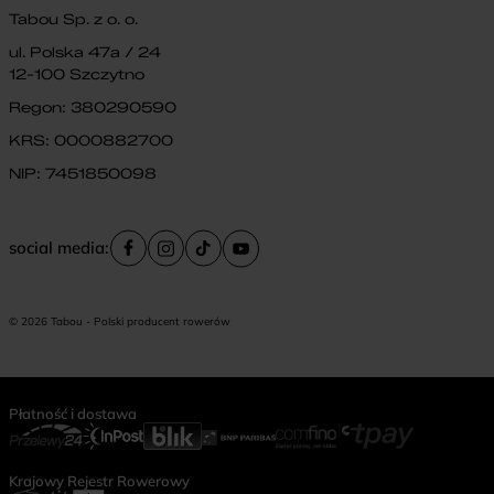
Tabou Sp. z o. o.
ul. Polska 47a / 24
12-100 Szczytno
Regon: 380290590
KRS: 0000882700
NIP: 7451850098
social media:
© 2026 Tabou - Polski producent rowerów
Płatność i dostawa
Krajowy Rejestr Rowerowy