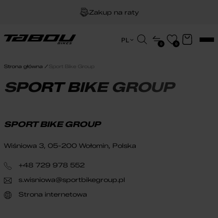
Zakup na raty
Dożywotnia gwarancja na ramę
Wyszukiwarka
PL
0
0
produktów
EN
Darmowa dostawa
HU
Strona główna
Sport Bike Group
PL
SPORT BIKE GROUP
SPORT BIKE GROUP
Wiśniowa 3, 05-200 Wołomin, Polska
+48 729 978 552
s.wisniowa@sportbikegroup.pl
Strona internetowa