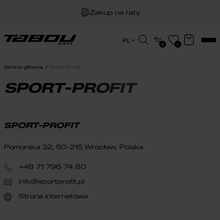
Zakup na raty
Dożywotnia gwarancja na ramę
Wyszukiwarka
PL
0
0
produktów
EN
Darmowa dostawa
HU
Strona główna
Sport-Profit
PL
SPORT-PROFIT
SPORT-PROFIT
Pomorska 32, 50-215 Wrocław, Polska
+48 71 796 74 80
info@sportprofit.pl
Strona internetowa