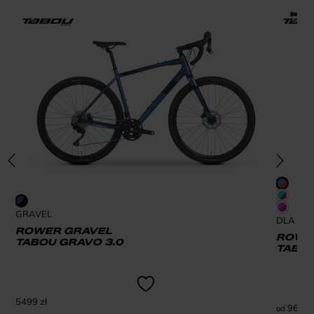
GRAVEL
DLA DZI
ROWER GRAVEL
ROWER
TABOU GRAVO 3.0
TABOU
5499
zł
969
zł
od