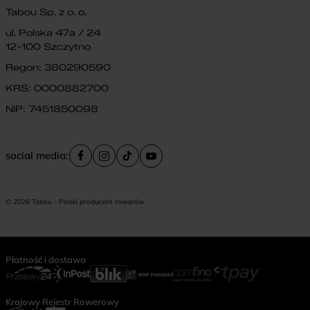
Tabou Sp. z o. o.
ul. Polska 47a / 24
12-100 Szczytno
Regon: 380290590
KRS: 0000882700
NIP: 7451850098
social media:
© 2026 Tabou - Polski producent rowerów
Płatność i dostawa
Krajowy Rejestr Rowerowy