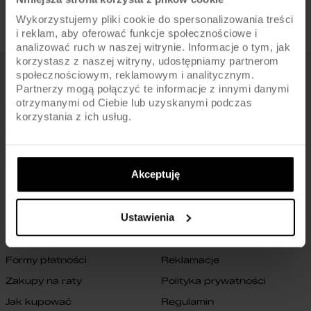
Wykorzystujemy pliki cookie do spersonalizowania treści
i reklam, aby oferować funkcje społecznościowe i
analizować ruch w naszej witrynie. Informacje o tym, jak
korzystasz z naszej witryny, udostępniamy partnerom
społecznościowym, reklamowym i analitycznym.
FIRMA
Partnerzy mogą połączyć te informacje z innymi danymi
otrzymanymi od Ciebie lub uzyskanymi podczas
O nas
Archiwum rowerów
korzystania z ich usług.
Gwarancja na ramę
Blog
Znajdź sklep
Zmień ustawienia cookies
Akceptuję
B2B
Oświadczenie o dostępności
cyfrowej
Kontakt
Ustawienia
SKLEP
Formy płatności
Reklamacje
Zakupy na raty
Polityka prywatności
Jak kupować
Regulamin