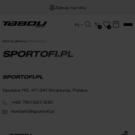
Zakup na raty
Dożywotnia gwarancja na ramę
Wyszukiwarka
PL
0
0
produktów
EN
Darmowa dostawa
HU
Strona główna
Sportofi.pl
PL
SPORTOFI.PL
SPORTOFI.PL
Opolska 110, 47-341 Stradunia, Polska
+48 780 627 830
kontakt@sportofi.pl