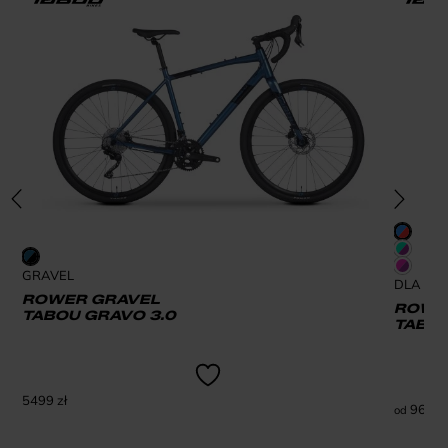
GRAVEL
DLA DZI
ROWER GRAVEL
ROWER
TABOU GRAVO 3.0
TABOU
5499
zł
969
zł
od