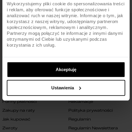
Wykorzystujemy pliki cookie do spersonalizowania treści
i reklam, aby oferować funkcje społecznościowe i
analizować ruch w naszej witrynie. Informacje o tym, jak
korzystasz z naszej witryny, udostępniamy partnerom
FIRMA
społecznościowym, reklamowym i analitycznym.
Partnerzy mogą połączyć te informacje z innymi danymi
O nas
Archiwum rowerów
otrzymanymi od Ciebie lub uzyskanymi podczas
korzystania z ich usług.
Gwarancja na ramę
Blog
Znajdź sklep
Zmień ustawienia cookies
B2B
Oświadczenie o dostępności
Akceptuję
cyfrowej
Kontakt
Ustawienia
SKLEP
Formy płatności
Reklamacje
Zakupy na raty
Polityka prywatności
Jak kupować
Regulamin
Zwroty
Regulamin Newslettera