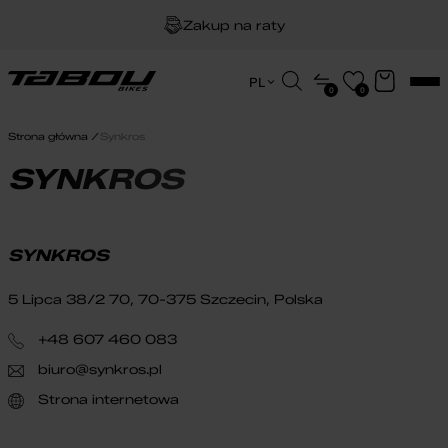
Zakup na raty
Dożywotnia gwarancja na ramę
Wyszukiwarka
PL
0
0
produktów
EN
Darmowa dostawa
HU
Strona główna
Synkros
PL
SYNKROS
SYNKROS
5 Lipca 38/2 70, 70-375 Szczecin, Polska
+48 607 460 083
biuro@synkros.pl
Strona internetowa