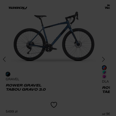
GRAVEL
DLA DZI
ROWER GRAVEL
ROWER
TABOU GRAVO 3.0
TABOU
5499
zł
969
zł
od