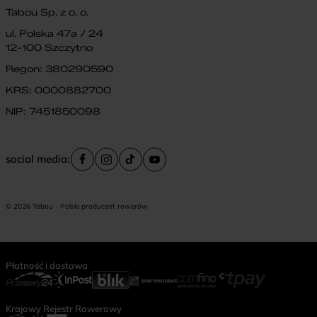
Tabou Sp. z o. o.
ul. Polska 47a / 24
12-100 Szczytno
Regon: 380290590
KRS: 0000882700
NIP: 7451850098
social media:
© 2026 Tabou - Polski producent rowerów
Płatność i dostawa
Krajowy Rejestr Rowerowy