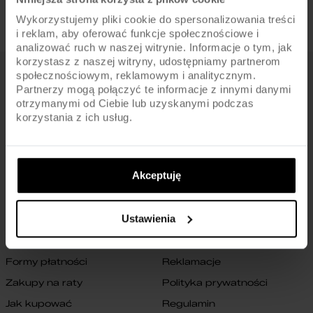
Wykorzystujemy pliki cookie do spersonalizowania treści
i reklam, aby oferować funkcje społecznościowe i
analizować ruch w naszej witrynie. Informacje o tym, jak
korzystasz z naszej witryny, udostępniamy partnerom
społecznościowym, reklamowym i analitycznym.
FIRMA
Partnerzy mogą połączyć te informacje z innymi danymi
otrzymanymi od Ciebie lub uzyskanymi podczas
O nas
Archiwum rowerów
korzystania z ich usług.
Gwarancja na ramę
Blog
Znajdź sklep
Zmień ustawienia cookies
Akceptuję
B2B
Oświadczenie o dostępności
cyfrowej
Kontakt
Ustawienia
SKLEP
Formy płatności
Reklamacje
Zakupy na raty
Polityka prywatności
Jak kupować
Regulamin