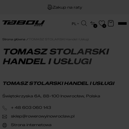
Zakup na raty
Dożywotnia gwarancja na ramę
Wyszukiwarka
PL
0
0
produktów
EN
Darmowa dostawa
HU
Strona główna
TOMASZ STOLARSKI Handel i Usługi
PL
TOMASZ STOLARSKI
HANDEL I USŁUGI
TOMASZ STOLARSKI HANDEL I USŁUGI
Świętokrzyska 6A, 88-100 Inowrocław, Polska
+ 48 603 060 143
sklep@rowerowyinowroclaw.pl
Strona internetowa