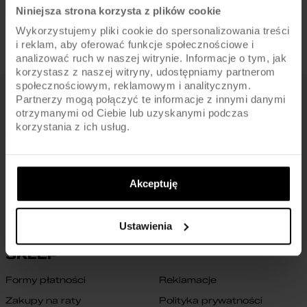
Niniejsza strona korzysta z plików cookie
Wykorzystujemy pliki cookie do spersonalizowania treści
i reklam, aby oferować funkcje społecznościowe i
analizować ruch w naszej witrynie. Informacje o tym, jak
korzystasz z naszej witryny, udostępniamy partnerom
społecznościowym, reklamowym i analitycznym.
Partnerzy mogą połączyć te informacje z innymi danymi
FIRMA
otrzymanymi od Ciebie lub uzyskanymi podczas
korzystania z ich usług.
O nas
Archiwum rowerów
Gwarancja na ramę
Blog
Znajdź sklep
Zmień ustawienia cookies
Akceptuję
B2B
Oświadczenie o dostępności
cyfrowej
Kontakt
Ustawienia
SKLEP
Formy płatności
Reklamacje
Zakupy na raty
Polityka prywatności