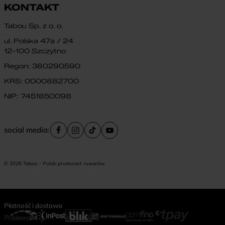
KONTAKT
Tabou Sp. z o. o.
ul. Polska 47a / 24
12-100 Szczytno
Regon: 380290590
KRS: 0000882700
NIP: 7451850098
social media:
© 2026 Tabou - Polski producent rowerów
Płatność i dostawa