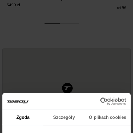
5499
zł
969
zł
od
Zgoda
Szczegóły
O plikach cookies