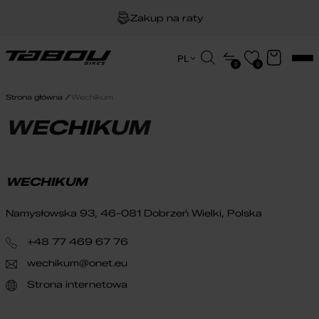
Zakup na raty
Dożywotnia gwarancja na ramę
Wyszukiwarka
PL
0
0
produktów
EN
Darmowa dostawa
HU
Strona główna
Wechikum
PL
WECHIKUM
WECHIKUM
Namysłowska 93, 46-081 Dobrzeń Wielki, Polska
+48 77 469 67 76
wechikum@onet.eu
Strona internetowa