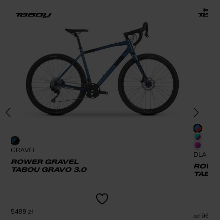
GRAVEL
DLA DZI
ROWER GRAVEL
ROWER
TABOU GRAVO 3.0
TABOU
5499
zł
969
zł
od