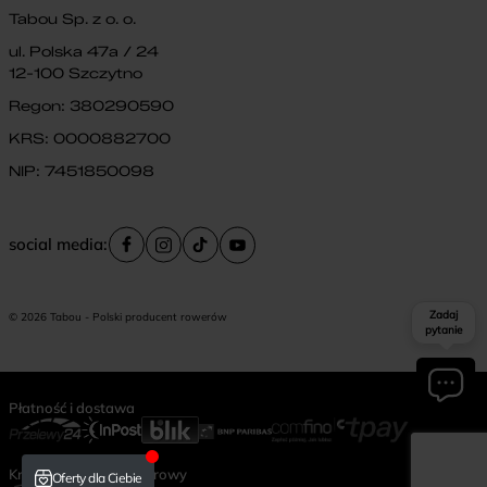
Tabou Sp. z o. o.
ul. Polska 47a / 24
12-100 Szczytno
Regon: 380290590
KRS: 0000882700
NIP: 7451850098
social media:
Zadaj
© 2026 Tabou - Polski producent rowerów
pytanie
Płatność i dostawa
Krajowy Rejestr Rowerowy