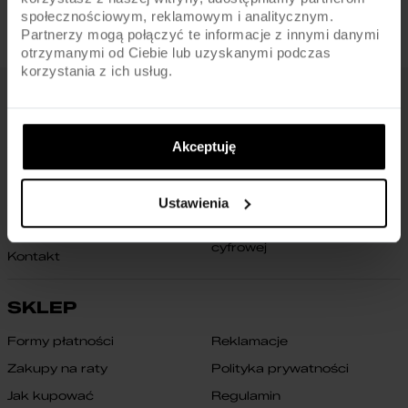
społecznościowym, reklamowym i analitycznym.
Partnerzy mogą połączyć te informacje z innymi danymi
otrzymanymi od Ciebie lub uzyskanymi podczas
korzystania z ich usług.
FIRMA
Akceptuję
O nas
Archiwum rowerów
Gwarancja na ramę
Blog
Znajdź sklep
Zmień ustawienia cookies
Ustawienia
B2B
Oświadczenie o dostępności
cyfrowej
Kontakt
SKLEP
Formy płatności
Reklamacje
Zakupy na raty
Polityka prywatności
Jak kupować
Regulamin