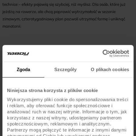
technice – efekty pojawią się szybciej, niż myślisz. Dla osób, które już
jeżdżą na rowerze, ale chcą poprawić wytrzymałość w sezonie
zimowym, czterotygodniowy plan pozwoli utrzymać formę i uniknąć
monotonii.
FAQ
Zgoda
Szczegóły
O plikach cookies
Czy plan treningowy na trenażerze jest odpowiedni
dla każdego?
Niniejsza strona korzysta z plików cookie
Plan został opracowany z myślą o początkujących i
średniozaawansowanych, ale osoby z problemami zdrowotnymi
Wykorzystujemy pliki cookie do spersonalizowania treści
powinny skonsultować się z lekarzem.
i reklam, aby oferować funkcje społecznościowe i
analizować ruch w naszej witrynie. Informacje o tym, jak
korzystasz z naszej witryny, udostępniamy partnerom
Ile razy w tygodniu trenować na trenażerze?
społecznościowym, reklamowym i analitycznym.
Partnerzy mogą połączyć te informacje z innymi danymi
W planie przewidziano 3–4 sesje tygodniowo, co pozwala na
otrzymanymi od Ciebie lub uzyskanymi podczas