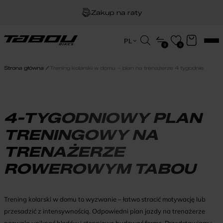
Dożywotnia gwarancja na ramę
Darmowa dostawa
Wyszukiwarka
PL
0
0
produktów
EN
HU
Strona główna
Trening kolarski w domu – plan na trenażerze 4 tygodnie
PL
4-TYGODNIOWY PLAN
TRENINGOWY NA
TRENAŻERZE
ROWEROWYM TABOU
Trening kolarski w domu to wyzwanie – łatwo stracić motywację lub
przesadzić z intensywnością. Odpowiedni plan jazdy na trenażerze