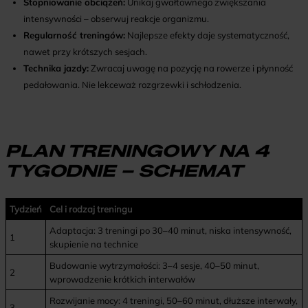
Stopniowanie obciążeń:
Unikaj gwałtownego zwiększania
intensywności – obserwuj reakcje organizmu.
Regularność treningów:
Najlepsze efekty daje systematyczność,
nawet przy krótszych sesjach.
Technika jazdy:
Zwracaj uwagę na pozycję na rowerze i płynność
pedałowania. Nie lekceważ rozgrzewki i schłodzenia.
PLAN TRENINGOWY NA 4
TYGODNIE – SCHEMAT
Tydzień
Cel i rodzaj treningu
Adaptacja: 3 treningi po 30–40 minut, niska intensywność,
1
skupienie na technice
Budowanie wytrzymałości: 3–4 sesje, 40–50 minut,
2
wprowadzenie krótkich interwałów
Rozwijanie mocy: 4 treningi, 50–60 minut, dłuższe interwały,
3