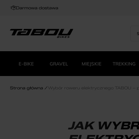
Darmowa dostawa
Sea
Wys
for:
pro
E-BIKE
GRAVEL
MIEJSKIE
TREKKING
Strona główna
Wybór roweru elektrycznego TABOU – 
JAK WYB
ELEKTRYC