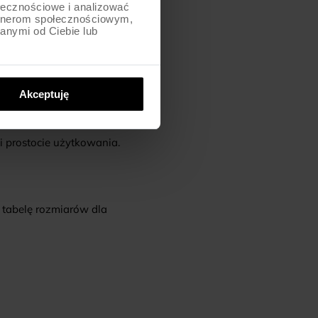
ołecznościowe i analizować
artnerom społecznościowym,
anymi od Ciebie lub
Akceptuję
 prostocie użytkowania.
 tabelę rozmiarów dla