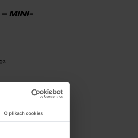
 MINI-
go.
i wygodę i prostą obsługę.
O plikach cookies
any model, np. TABOU KINETIC UP
tualnych potrzeb, ale też do