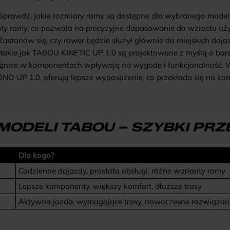
Sprawdź, jakie rozmiary ramy są dostępne dla wybranego model
nty ramy, co pozwala na precyzyjne dopasowanie do wzrostu uż
Zastanów się, czy rower będzie służył głównie do miejskich doja
takie jak
TABOU KINETIC UP 1.0
są projektowane z myślą o bar
żnice w komponentach wpływają na wygodę i funkcjonalność. W 
NO UP 1.0
, oferują lepsze wyposażenie, co przekłada się na ko
ODELI TABOU – SZYBKI PR
Dla kogo?
Codzienne dojazdy, prostota obsługi, różne warianty ramy
Lepsze komponenty, większy komfort, dłuższe trasy
Aktywna jazda, wymagające trasy, nowoczesne rozwiązan