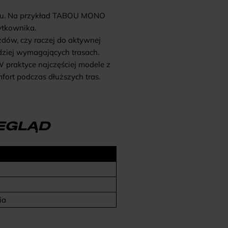
u. Na przykład
TABOU MONO
ytkownika.
zdów, czy raczej do aktywnej
dziej wymagających trasach.
praktyce najczęściej modele z
mfort podczas dłuższych tras.
ZEGLĄD
ia