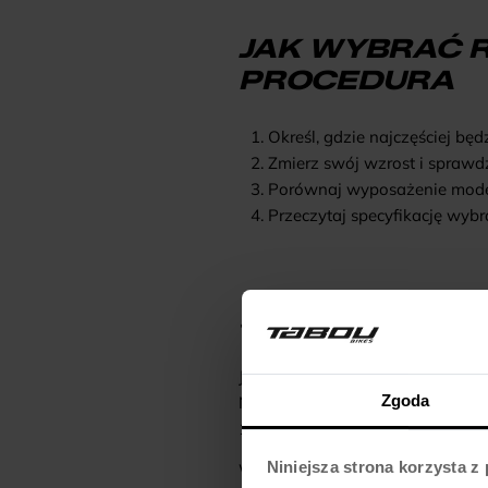
JAK WYBRAĆ R
PROCEDURA
Określ, gdzie najczęściej będ
Zmierz swój wzrost i sprawdź
Porównaj wyposażenie modeli
Przeczytaj specyfikację wyb
SCENARIUSZE
Jeśli codziennie dojeżdżasz do 
Zgoda
Natomiast jeśli planujesz dłuż
1.0, który lepiej sprawdzi się w 
Niniejsza strona korzysta z
Warto pamiętać, że wybór roweru