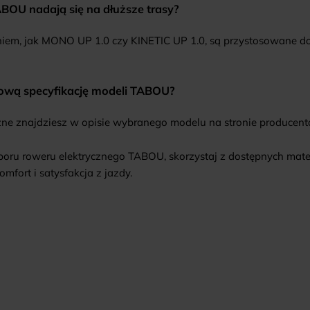
ABOU nadają się na dłuższe trasy?
em, jak MONO UP 1.0 czy KINETIC UP 1.0, są przystosowane do 
łową specyfikację modeli TABOU?
zne znajdziesz w opisie wybranego modelu na stronie producent
boru roweru elektrycznego TABOU, skorzystaj z dostępnych mater
fort i satysfakcja z jazdy.