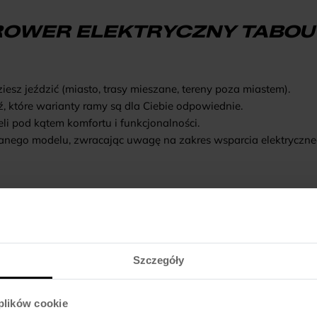
OWER ELEKTRYCZNY TABOU –
ziesz jeździć (miasto, trasy mieszane, tereny poza miastem).
, które warianty ramy są dla Ciebie odpowiednie.
 pod kątem komfortu i funkcjonalności.
ranego modelu, zwracając uwagę na zakres wsparcia elektryczne
 UŻYTKOWANIA
pracy po mieście, model taki jak TABOU MONO UP ECO zapewni C
Szczegóły
sze wycieczki poza miasto, warto rozważyć bardziej zaawansow
zróżnicowanym terenie.
 plików cookie
 elektrycznego powinien być dopasowany nie tylko do Twoich ak