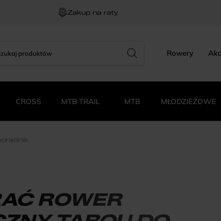
Zakup na raty
rch
zukiwarka
Rowery
Akc
duktów
CROSS
MTB TRAIL
MTB
MŁODZIEŻOWE
poradnik
RAĆ ROWER
ZNY TABOU DO