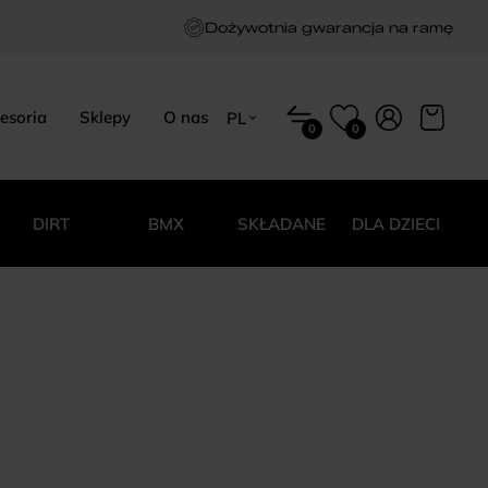
Dożywotnia gwarancja na ramę
esoria
Sklepy
O nas
PL
0
0
EN
HU
PL
DIRT
BMX
SKŁADANE
DLA DZIECI