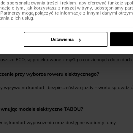
do spersonalizowania treści i reklam, aby oferować funkcje sp
ormacje o tym, jak korzystasz z naszej witryny, udostępniamy p
Partnerzy mogą połączyć te informacje z innymi danymi otrzym
nia z ich usług.
Ustawienia
brać do jazdy po mieście?
aszcza ECO, są projektowane z myślą o codziennych dojazdach i
zenie przy wyborze roweru elektrycznego?
y wpływa na komfort i bezpieczeństwo jazdy – warto sprawdzić
ównując modele elektryczne TABOU?
nie, komfort wyposażenia oraz dostępne warianty ramy.