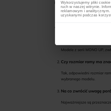
planowanych tras i stylu jazdy.
Wykorzystujemy pliki cookie 
ruch w naszej witrynie. Inf
reklamowym i analitycznym. 
uzyskanymi podczas korzysta
FAQ
Jaki rower elektryczny wy
Modele z serii MONO UP, zwł
Czy rozmiar ramy ma znac
Tak, odpowiedni rozmiar ram
wybranego modelu.
Na co zwrócić uwagę por
Najważniejsze są przeznacze