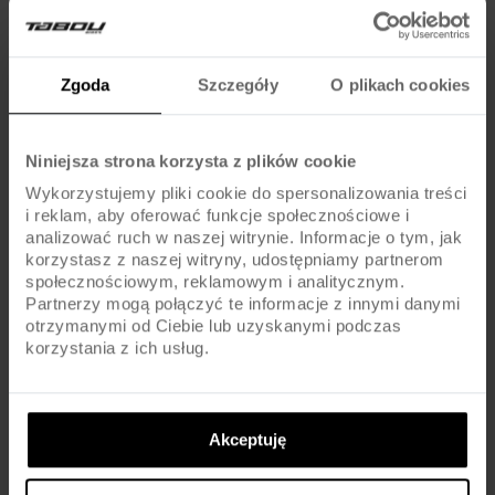
Bagażniki na sztycę są uniwersalne, ale przed zakupem należy
sprawdzić średnicę sztycy i zakres kompatybilności podany przez
producenta.
Zgoda
Szczegóły
O plikach cookies
Czy można zamontować bagażnik na sztycę
samodzielnie?
Niniejsza strona korzysta z plików cookie
Tak, montaż jest prosty i nie wymaga specjalistycznych narzędzi –
Wykorzystujemy pliki cookie do spersonalizowania treści
wystarczy postępować zgodnie z instrukcją.
i reklam, aby oferować funkcje społecznościowe i
analizować ruch w naszej witrynie. Informacje o tym, jak
korzystasz z naszej witryny, udostępniamy partnerom
Czy bagażnik na sztycę nadaje się do przewożenia
społecznościowym, reklamowym i analitycznym.
sakw?
Partnerzy mogą połączyć te informacje z innymi danymi
otrzymanymi od Ciebie lub uzyskanymi podczas
Nie każdy model jest do tego przystosowany. Przed zakupem warto
korzystania z ich usług.
sprawdzić, czy producent dopuszcza montaż sakw oraz jaka jest
maksymalna nośność.
Czy bagażnik na sztycę nie uszkodzi lakieru?
Akceptuję
Większość modeli posiada gumowe lub plastikowe wkładki