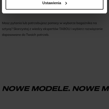
Ustawienia
zabezpieczające, ale zawsze warto regularnie kontrolować miejsce
mocowania.
Masz pytania lub potrzebujesz pomocy w wyborze bagażnika na
sztycę? Skorzystaj z wiedzy ekspertów TABOU i wybierz rozwiązanie
dopasowane do Twoich potrzeb.
NOWE MODELE. NOWE M