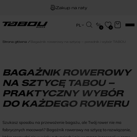
Zakup na raty
Dożywotnia gwarancja na ramę
Wyszukiwarka
PL
0
0
produktów
EN
Darmowa dostawa
HU
Strona główna
Bagażnik rowerowy na sztycę – poradnik i wybór TABOU
PL
BAGAŻNIK ROWEROWY
NA SZTYCĘ TABOU –
PRAKTYCZNY WYBÓR
DO KAŻDEGO ROWERU
Szukasz sposobu na przewożenie bagażu, ale Twój rower nie ma
fabrycznych mocowań? Bagażnik rowerowy na sztycę to rozwiązanie,