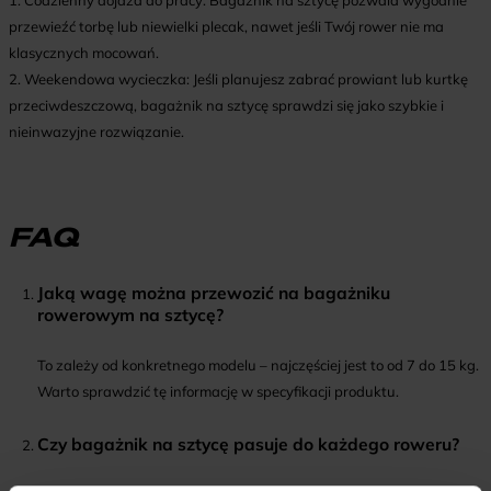
1. Codzienny dojazd do pracy: Bagażnik na sztycę pozwala wygodnie
przewieźć torbę lub niewielki plecak, nawet jeśli Twój rower nie ma
klasycznych mocowań.
2. Weekendowa wycieczka: Jeśli planujesz zabrać prowiant lub kurtkę
przeciwdeszczową, bagażnik na sztycę sprawdzi się jako szybkie i
nieinwazyjne rozwiązanie.
FAQ
Jaką wagę można przewozić na bagażniku
rowerowym na sztycę?
To zależy od konkretnego modelu – najczęściej jest to od 7 do 15 kg.
Warto sprawdzić tę informację w specyfikacji produktu.
Czy bagażnik na sztycę pasuje do każdego roweru?