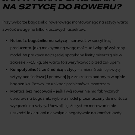
NA SZTYCĘ DO ROWERU?
Przy wyborze bagażnika rowerowego montowanego na sztycy warto
zwrócić uwagę na kilka kluczowych aspektów:
Nośność bagażnika na sztycę
– sprawdź w specyfikacji
producenta, jaką maksymalną wagę może udźwignąć wybrany
model. W praktyce najczęściej spotykane limity mieszczą się w
zakresie 7–15 kg, ale warto to zweryfikować przed zakupem.
Kompatybilność ze średnicą sztycy
– zmierz średnicę swojej
sztycy podsiodłowej i porównaj ją z zakresem podanym w opisie
bagażnika. Pozwoli to uniknąć problemów z montażem.
Montaż bez mocowań
– jeśli Twój rower nie ma fabrycznych
otworów na bagażnik, wybierz model przeznaczony do montażu
wyłącznie na sztycy. Upewnij się, że system mocowania nie
uszkodzi lakieru ani nie wpłynie negatywnie na komfort jazdy.