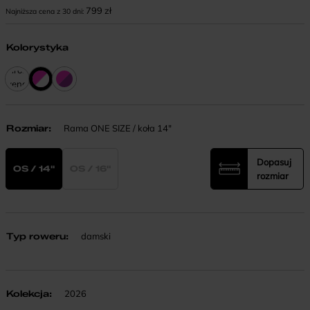
799
zł
Najniższa cena z 30 dni:
Kolorystyka
melrose /
lavender
Rozmiar
:
Rama ONE SIZE / koła 14"
Dopasuj
OS / 14"
OS / 16"
rozmiar
Typ roweru
:
damski
Kolekcja
:
2026