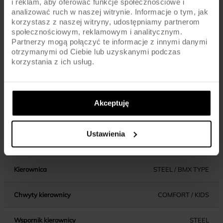
Dętki
AV / SCHRADER
i reklam, aby oferować funkcje społecznościowe i
analizować ruch w naszej witrynie. Informacje o tym, jak
korzystasz z naszej witryny, udostępniamy partnerom
społecznościowym, reklamowym i analitycznym.
Partnerzy mogą połączyć te informacje z innymi danymi
KOMPONENTY
otrzymanymi od Ciebie lub uzyskanymi podczas
korzystania z ich usług.
Hamulce
V-BRAKE F + TORPEDO
Dźwignie hamulca
STANDARD / KIDS
Akceptuję
Błotniki
PLASTIC / COLOR
Ustawienia
Pedały
PLASTIC / KIDS
Kierownica
STEEL / BMX TYPE
Chwyty kierownicy
COMFORT / KIDS
Wspornik kierownicy
STEEL