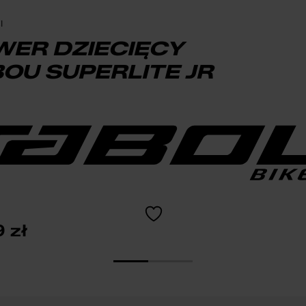
I
WER DZIECIĘCY
OU SUPERLITE JR
9
zł