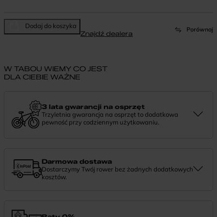
Dodaj do koszyka
Porównaj
Znajdź dealera
W TABOU WIEMY CO JEST
DLA CIEBIE WAŻNE
3 lata gwarancji na osprzęt
Trzyletnia gwarancja na osprzęt to dodatkowa
pewność przy codziennym użytkowaniu.
Jeśli zauważysz coś niepokojącego w działaniu komponentów, daj
nam znać. Podpowiemy, co zrobić i pomożemy znaleźć najlepsze
rozwiązanie.
Darmowa dostawa
Dostarczymy Twój rower bez żadnych dodatkowych
kosztów.
Zamówienie dostarczymy szybko, bezpłatnie i bezpiecznie. Jeśli
masz pytania dotyczące wysyłki — daj nam znać.
Raty 0%