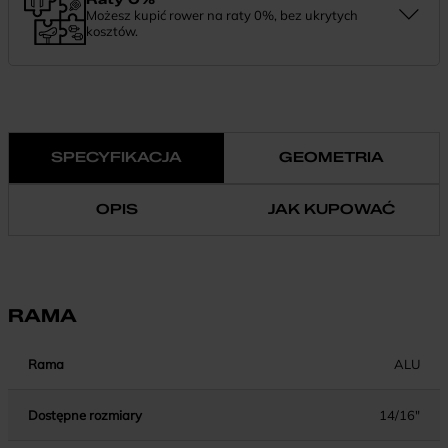
Możesz kupić rower na raty 0%, bez ukrytych
kosztów.
Finansowanie 0% pozwala rozłożyć płatność na wygodne
miesięczne raty. To prosty sposób, by wybrać wymarzony model i
zapłacić za niego w swoim tempie.
SPECYFIKACJA
GEOMETRIA
OPIS
JAK KUPOWAĆ
RAMA
Rama
ALU
Dostępne rozmiary
14/16"