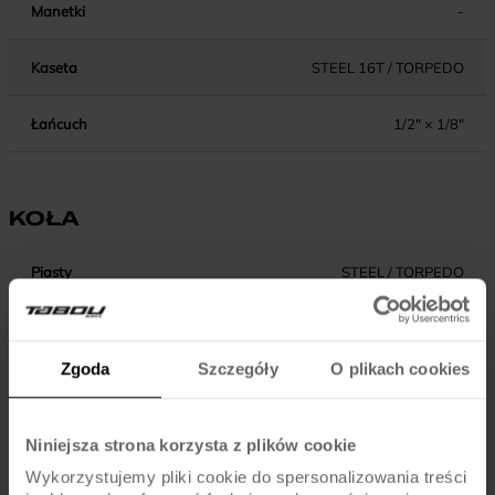
Manetki
-
Kaseta
STEEL 16T / TORPEDO
Łańcuch
1/2" × 1/8"
KOŁA
Piasty
STEEL / TORPEDO
Obręcze
ALU
Zgoda
Szczegóły
O plikach cookies
Szprychy
UCP
Opony
X 1.75"
Niniejsza strona korzysta z plików cookie
Wykorzystujemy pliki cookie do spersonalizowania treści