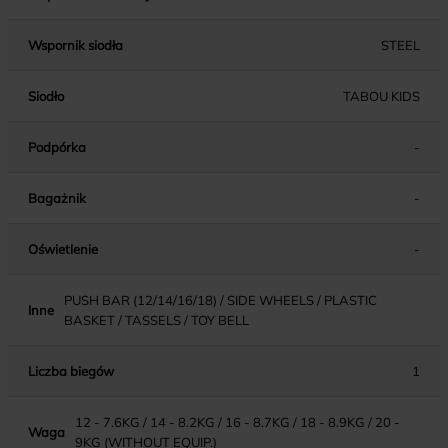
Wspornik siodła
STEEL
Siodło
TABOU KIDS
Podpórka
-
Bagażnik
-
Oświetlenie
-
PUSH BAR (12/14/16/18) / SIDE WHEELS / PLASTIC
Inne
BASKET / TASSELS / TOY BELL
Liczba biegów
1
12 - 7.6KG / 14 - 8.2KG / 16 - 8.7KG / 18 - 8.9KG / 20 -
Waga
9KG (WITHOUT EQUIP.)