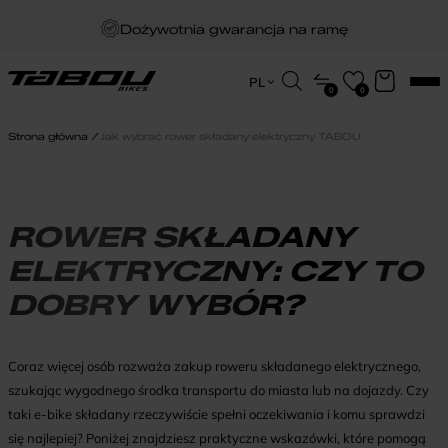
Dożywotnia gwarancja na ramę
Darmowa dostawa
Wyszukiwarka
PL
0
0
produktów
EN
Zakup na raty
HU
Strona główna
Jak wybrać rower składany elektryczny TABOU
PL
ROWER SKŁADANY
ELEKTRYCZNY: CZY TO
DOBRY WYBÓR?
Coraz więcej osób rozważa zakup roweru składanego elektrycznego,
szukając wygodnego środka transportu do miasta lub na dojazdy. Czy
taki e-bike składany rzeczywiście spełni oczekiwania i komu sprawdzi
się najlepiej? Poniżej znajdziesz praktyczne wskazówki, które pomogą