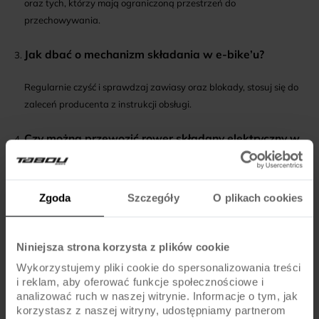
oraz tych, którzy mają ograniczoną przestrzeń do
przechowywania.
Jak dbać o mechanizm składania w e-bike’u?
Regularnie czyść i sprawdzaj zawiasy oraz blokady, stosuj się do
zaleceń producenta z instrukcji obsługi.
Czy można przewozić rower składany elektryczny w
komunikacji publicznej?
W większości przypadków tak, ale warto zweryfikować regulamin
Zgoda
Szczegóły
O plikach cookies
przewoźnika oraz wymiary po złożeniu.
Na co zwrócić uwagę przy pierwszym zakupie roweru
Niniejsza strona korzysta z plików cookie
elektrycznego składanego?
Wykorzystujemy pliki cookie do spersonalizowania treści
i reklam, aby oferować funkcje społecznościowe i
Przede wszystkim na wagę, łatwość składania i dostępność serwisu
analizować ruch w naszej witrynie. Informacje o tym, jak
– to czynniki kluczowe dla wygody użytkowania.
korzystasz z naszej witryny, udostępniamy partnerom