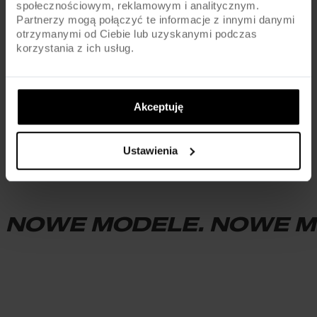
społecznościowym, reklamowym i analitycznym.
Jeśli rozważasz zakup roweru składanego elektrycznego, poświęć
Partnerzy mogą połączyć te informacje z innymi danymi
chwilę na analizę swoich potrzeb i porównanie dostępnych modeli – to
otrzymanymi od Ciebie lub uzyskanymi podczas
korzystania z ich usług.
pozwoli uniknąć rozczarowań i wybrać sprzęt dopasowany do Twojego
stylu życia.
Akceptuję
Ustawienia
NOWE MODELE. NOWE M