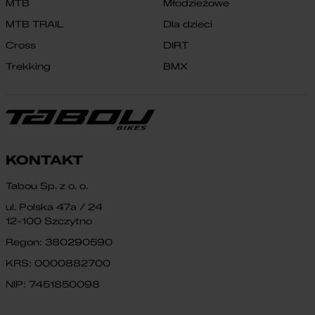
MTB
Młodzieżowe
MTB TRAIL
Dla dzieci
Cross
DIRT
Trekking
BMX
KONTAKT
Tabou Sp. z o. o.
ul. Polska 47a / 24
12-100 Szczytno
Regon: 380290590
KRS: 0000882700
NIP: 7451850098