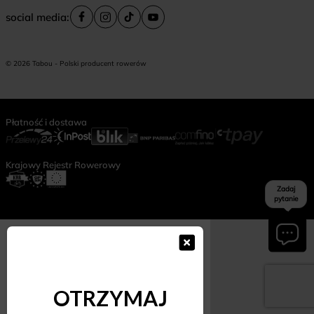
social media:
© 2026 Tabou - Polski producent rowerów
Płatność i dostawa
Krajowy Rejestr Rowerowy
Zadaj
pytanie