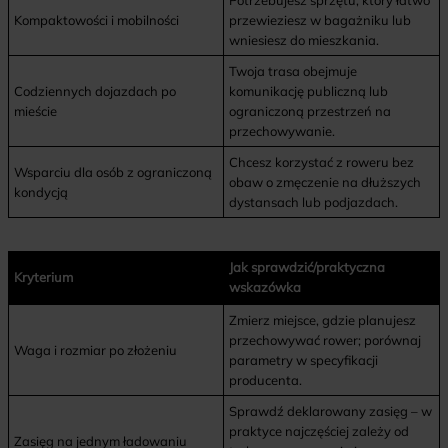
Potrzebujesz sprzętu, który łatwo
Kompaktowości i mobilności
przewieziesz w bagażniku lub
wniesiesz do mieszkania.
Twoja trasa obejmuje
Codziennych dojazdach po
komunikację publiczną lub
mieście
ograniczoną przestrzeń na
przechowywanie.
Chcesz korzystać z roweru bez
Wsparciu dla osób z ograniczoną
obaw o zmęczenie na dłuższych
kondycją
dystansach lub podjazdach.
Jak sprawdzić/praktyczna
Kryterium
wskazówka
Zmierz miejsce, gdzie planujesz
przechowywać rower; porównaj
Waga i rozmiar po złożeniu
parametry w specyfikacji
producenta.
Sprawdź deklarowany zasięg – w
praktyce najczęściej zależy od
Zasięg na jednym ładowaniu