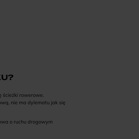
KU?
ę ścieżki rowerowe.
ową, nie ma dylematu jak się
Prawa o ruchu drogowym