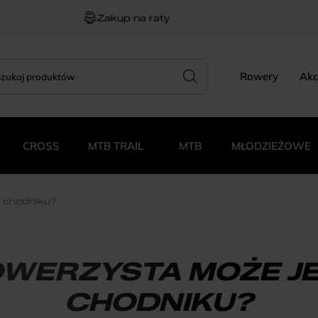
Zakup na raty
rch
zukiwarka
Rowery
Akc
duktów
CROSS
MTB TRAIL
MTB
MŁODZIEŻOWE
o chodniku?
OWERZYSTA MOŻE J
CHODNIKU?