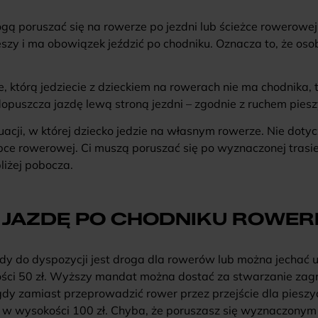
ogą poruszać się na rowerze po jezdni lub ścieżce rowerowej.
eszy i ma obowiązek jeździć po chodniku. Oznacza to, że os
 którą jedziecie z dzieckiem na rowerach nie ma chodnika, t
opuszcza jazdę lewą stroną jezdni – zgodnie z ruchem pies
ytuacji, w której dziecko jedzie na własnym rowerze. Nie dot
epce rowerowej. Ci muszą poruszać się po wyznaczonej trasie
bliżej pobocza.
 JAZDĘ PO CHODNIKU ROWE
dy do dyspozycji jest droga dla rowerów lub można jechać 
i 50 zł. Wyższy mandat można dostać za stwarzanie zagro
dy zamiast przeprowadzić rower przez przejście dla pieszy
t w wysokości 100 zł. Chyba, że poruszasz się wyznaczonym 