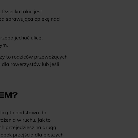
 Dziecko takie jest
oba sprawująca opiekę nad
rzeba jechać ulicą.
zym.
yczy to rodziców przewożących
 dla rowerzystów lub jeśli
REM?
ulicą to podstawa do
żenia w ruchu. Jak to
ch przejedziesz na drugą
obok przejścia dla pieszych