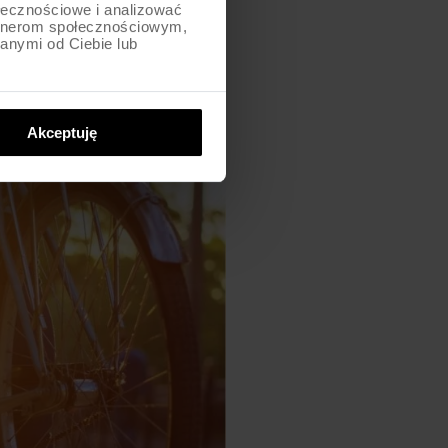
ołecznościowe i analizować
uacji. Aby uniknąć potrącenia
artnerom społecznościowym,
anymi od Ciebie lub
Akceptuję