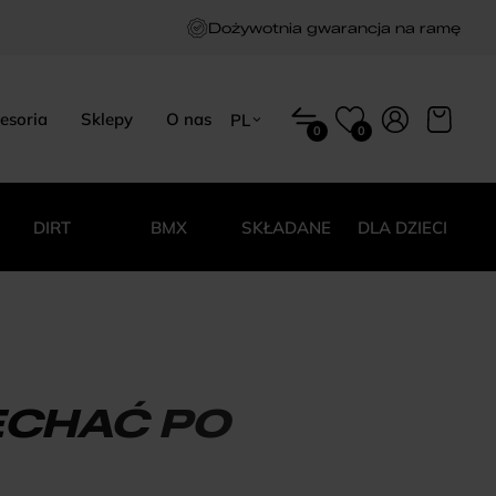
Dożywotnia gwarancja na ramę
esoria
Sklepy
O nas
PL
0
0
EN
HU
PL
DIRT
BMX
SKŁADANE
DLA DZIECI
ECHAĆ PO