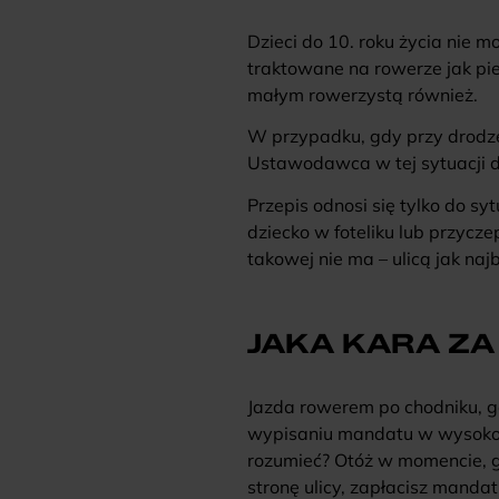
Dzieci do 10. roku życia nie m
traktowane na rowerze jak pi
małym rowerzystą również.
W przypadku, gdy przy drodze,
Ustawodawca w tej sytuacji d
Przepis odnosi się tylko do s
dziecko w foteliku lub przycz
takowej nie ma – ulicą jak naj
JAKA KARA ZA
Jazda rowerem po chodniku, g
wypisaniu mandatu w wysokośc
rozumieć? Otóż w momencie, g
stronę ulicy, zapłacisz manda