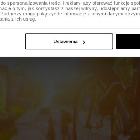
do spersonalizowania treści i reklam, aby oferować funkcje sp
d. W praktyce polecamy zachowanie ostrożności w każdej syt
ormacje o tym, jak korzystasz z naszej witryny, udostępniamy p
Partnerzy mogą połączyć te informacje z innymi danymi otrzym
a czy omijania, musisz zachować bezpieczną odległość.
nia z ich usług.
Ustawienia