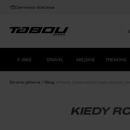
Darmowa dostawa
Sea
Wys
for:
pro
E-BIKE
GRAVEL
MIEJSKIE
TREKKING
Strona główna
Blog
Kiedy rowerzysta może jechać p
KIEDY R