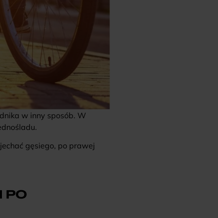
odnika w inny sposób. W
ednośladu.
 jechać gęsiego, po prawej
 PO