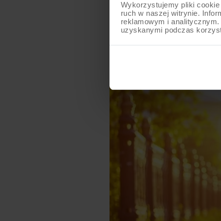
Wykorzystujemy pliki cookie 
z tyłu nie nadjeżdża jednośla
ruch w naszej witrynie. Inf
reklamowym i analitycznym. 
pieszego podczas wyprzedzani
uzyskanymi podczas korzysta