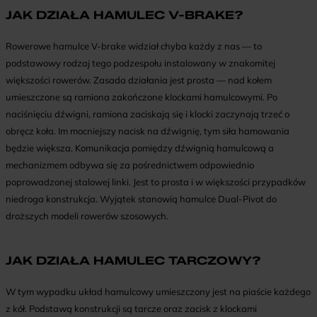
JAK DZIAŁA HAMULEC V-BRAKE?
Rowerowe hamulce V-brake widział chyba każdy z nas — to
podstawowy rodzaj tego podzespołu instalowany w znakomitej
większości rowerów. Zasada działania jest prosta — nad kołem
umieszczone są ramiona zakończone klockami hamulcowymi. Po
naciśnięciu dźwigni, ramiona zaciskają się i klocki zaczynają trzeć o
obręcz koła. Im mocniejszy nacisk na dźwignię, tym siła hamowania
będzie większa. Komunikacja pomiędzy dźwignią hamulcową a
mechanizmem odbywa się za pośrednictwem odpowiednio
poprowadzonej stalowej linki. Jest to prosta i w większości przypadków
niedroga konstrukcja. Wyjątek stanowią hamulce Dual-Pivot do
droższych modeli rowerów szosowych.
JAK DZIAŁA HAMULEC TARCZOWY?
W tym wypadku układ hamulcowy umieszczony jest na piaście każdego
z kół. Podstawą konstrukcji są tarcze oraz zacisk z klockami