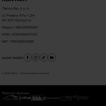
Tabou Sp. z o. o.
ul. Polska 47a / 24
12-100 Szczytno
Regon: 380290590
KRS: 0000882700
NIP: 7451850098
social media:
© 2026 Tabou - Polski producent rowerów
Płatność i dostawa