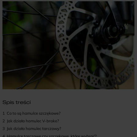
Spis treści
1
Co to są hamulce szczękowe?
2
Jak działa hamulec V-brake?
3
Jak działa hamulec tarczowy?
4
Hamulce tarczowe czy szczękowe, które wybrać?