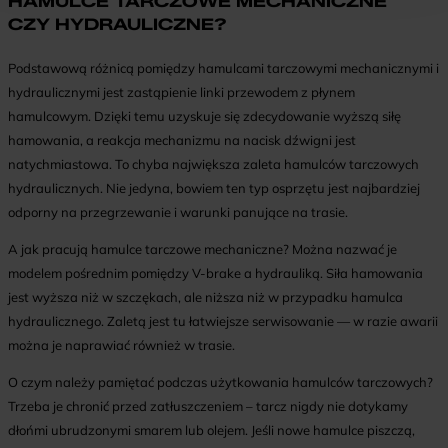
HAMULCE TARCZOWE MECHANICZNE
CZY HYDRAULICZNE?
Podstawową różnicą pomiędzy hamulcami tarczowymi mechanicznymi i
hydraulicznymi jest zastąpienie linki przewodem z płynem
hamulcowym. Dzięki temu uzyskuje się zdecydowanie wyższą siłę
hamowania, a reakcja mechanizmu na nacisk dźwigni jest
natychmiastowa. To chyba największa zaleta hamulców tarczowych
hydraulicznych. Nie jedyna, bowiem ten typ osprzętu jest najbardziej
odporny na przegrzewanie i warunki panujące na trasie.
A jak pracują hamulce tarczowe mechaniczne? Można nazwać je
modelem pośrednim pomiędzy V-brake a hydrauliką. Siła hamowania
jest wyższa niż w szczękach, ale niższa niż w przypadku hamulca
hydraulicznego. Zaletą jest tu łatwiejsze serwisowanie — w razie awarii
można je naprawiać również w trasie.
O czym należy pamiętać podczas użytkowania hamulców tarczowych?
Trzeba je chronić przed zatłuszczeniem – tarcz nigdy nie dotykamy
dłońmi ubrudzonymi smarem lub olejem. Jeśli nowe hamulce piszczą,