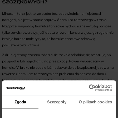
SZCZĘKOWYCH?
Minusem tarcz jest to, że osoba bez odpowiednich umiejętności i
narzędzi, nie jest w stanie naprawić hamulca tarczowego w trasie.
Najgorzej wypadają hamulce tarczowe hydrauliczne — tutaj pomoże
tylko serwis rowerowy. Jeśli dbasz o rower i konserwujesz go regularnie,
istnieje bardzo małe ryzyko, że hamulce tarczowe odmówią
posłuszeństwa w trasie.
Z drugiej strony czasami zdarza się, że koło odrobinę się scentruje, np.
po upadku lub najechaniu na przeszkodę. Rower wyposażony w
hamulce V-brake nie będzie już nadawał się do bezpiecznej jazdy, a na
rowerze z hamulem tarczowym bez problemu dojedziesz do domu.
Niezależnie od rodzaju hamulców, warto pamiętać o regularnej kontroli
ich stanu. Najlepiej zrobić to w profesjonalnym serwisie.
Jednym z najczęściej zgłaszanych problemów z hamulcami V-brake jest
Zgoda
Szczegóły
O plikach cookies
to, że powodują zużycie obręczy. Im częściej i intensywniej korzysta się z
roweru, tym szybciej się one wytrą.