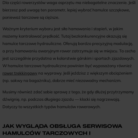
Dla części rowerzystów waga osprzętu ma niebagatelne znaczenie. Jeśli
bierzesz pod uwagę ten parametr, lepiej wybrać hamulce szczękowe,
ponieważ tarczowe są cięższe.
Ważnym kryterium wyboru jest siła hamowania i stopień, w jakim
możemy kontrolować prędkość. Tutaj bezkonkurencyjne okazują się
hamulce tarczowe hydrauliczne. Oferują bardzo precyzyjną modulację,
a przy hamowaniu awaryjnym rower zatrzymuje się w miejscu. Ta cecha
jest szczególnie przydatna w kolarstwie górskim i sportach zjazdowych.
W hamulce tarczowe hydrauliczne powinien być wyposażony również
rower trekkingowy
na wyprawy. Jeśli jeździsz z większym obciążeniem
(np. sakwy na bagażniku), dobrze mieć niezawodny mechanizm.
Musimy również zdać sobie sprawę z tego, że gdy dłużej przytrzymamy
dźwignię, np. podczas długiego zjazdu — klocki się nagrzewają.
Dotyczy to wszystkich typów hamulców rowerowych.
JAK WYGLĄDA OBSŁUGA SERWISOWA
HAMULCÓW TARCZOWYCH I