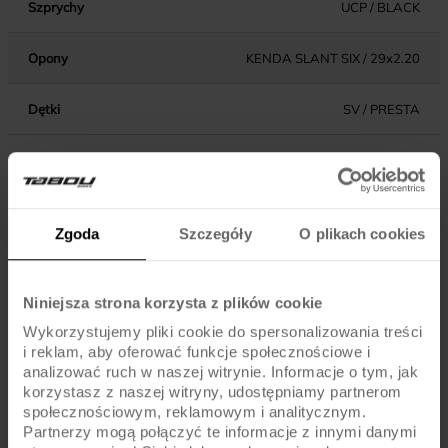
Szprychy
UCP / BLACK
Opony
KENDA SLANT SIX / 29x2.20
Dętki
SV / PRESTA
KOMPONENTY
Zgoda
Szczegóły
O plikach cookies
Hamulce
ALHONGA / V-BRAKE / ALU
Dźwignie hamulca
SHIMANO ALTUS ST-EF500
Niniejsza strona korzysta z plików cookie
Wykorzystujemy pliki cookie do spersonalizowania treści
Błotniki
-
i reklam, aby oferować funkcje społecznościowe i
analizować ruch w naszej witrynie. Informacje o tym, jak
korzystasz z naszej witryny, udostępniamy partnerom
Pedały
STANDARD
społecznościowym, reklamowym i analitycznym.
Partnerzy mogą połączyć te informacje z innymi danymi
Kierownica
ALU / 690MM / 31.8MM