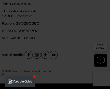
Tabou Sp. z o. o.
ul. Polska 47a / 24
12-100 Szczytno
Regon: 380290590
KRS: 0000882700
NIP: 7451850098
Zadaj
pytanie
social media:
© 2026 Tabou - Polski producent rowerów
Płatność i dostawa
Krajowy Rejestr Rowerowy