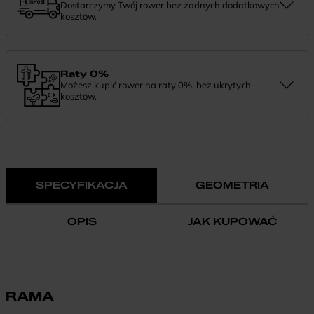
Dostarczymy Twój rower bez żadnych dodatkowych
kosztów.
Zamówienie dostarczymy szybko, bezpłatnie i bezpiecznie. Jeśli
masz pytania dotyczące wysyłki — daj nam znać.
Raty 0%
Możesz kupić rower na raty 0%, bez ukrytych
kosztów.
Finansowanie 0% pozwala rozłożyć płatność na wygodne
miesięczne raty. To prosty sposób, by wybrać wymarzony model i
zapłacić za niego w swoim tempie.
SPECYFIKACJA
GEOMETRIA
OPIS
JAK KUPOWAĆ
RAMA