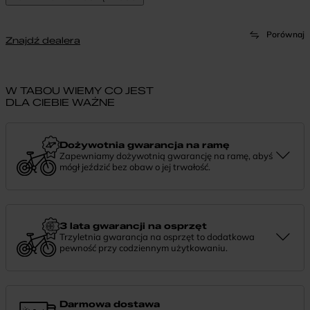
Porównaj
Znajdź dealera
W TABOU WIEMY CO JEST
DLA CIEBIE WAŻNE
Dożywotnia gwarancja na ramę
Zapewniamy dożywotnią gwarancję na ramę, abyś
mógł jeździć bez obaw o jej trwałość.
Dożywotnia gwarancja to potwierdzenie, że tworzymy rowery z
myślą o wieloletniej niezawodności. Jeśli potrzebujesz więcej
informacji lub chcesz zgłosić sprawę, skontaktuj się z nami —
chętnie pomożemy.
3 lata gwarancji na osprzęt
Trzyletnia gwarancja na osprzęt to dodatkowa
pewność przy codziennym użytkowaniu.
Jeśli zauważysz coś niepokojącego w działaniu komponentów, daj
nam znać. Podpowiemy, co zrobić i pomożemy znaleźć najlepsze
rozwiązanie.
Darmowa dostawa