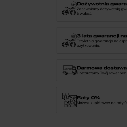
Dożywotnia gwara
Zapewniamy dożywotnią gwara
trwałość.
Dożywotnia gwarancja to potwierdzeni
niezawodności. Jeśli potrzebujesz więce
nami — chętnie pomożemy.
3 lata gwarancji n
Trzyletnia gwarancja na osp
użytkowaniu.
Jeśli zauważysz coś niepokojącego w
zrobić i pomożemy znaleźć najlepsze 
Darmowa dostawa
Dostarczymy Twój rower bez
Zamówienie dostarczymy szybko, bezpła
— daj nam znać.
Raty 0%
Możesz kupić rower na raty 0
Finansowanie 0% pozwala rozłożyć pła
wybrać wymarzony model i zapłacić z