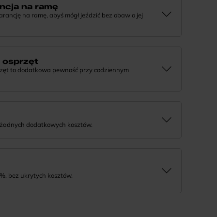
ncja na ramę
ncję na ramę, abyś mógł jeździć bez obaw o jej
e, że tworzymy rowery z myślą o wieloletniej
j informacji lub chcesz zgłosić sprawę, skontaktuj się z
a osprzęt
rzęt to dodatkowa pewność przy codziennym
 działaniu komponentów, daj nam znać. Podpowiemy, co
rozwiązanie.
 żadnych dodatkowych kosztów.
tnie i bezpiecznie. Jeśli masz pytania dotyczące wysyłki
%, bez ukrytych kosztów.
tność na wygodne miesięczne raty. To prosty sposób, by
a niego w swoim tempie.