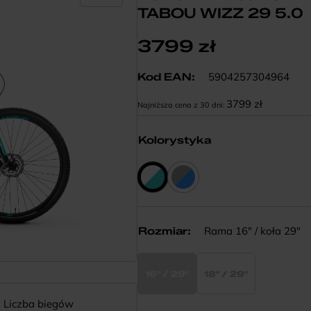
TABOU WIZZ 29 5.0
3799
zł
5904257304964
Kod EAN:
3799
zł
Najniższa cena z 30 dni:
Kolorystyka
Rama 16" / koła 29"
Rozmiar
:
16" / 29"
18" / 29"
Liczba biegów