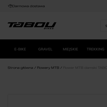
Darmowa dostawa
Sea
Wys
for:
pro
E-BIKE
GRAVEL
MIEJSKIE
TREKKING
Strona główna
Rowery MTB
Rower MTB damski TABO