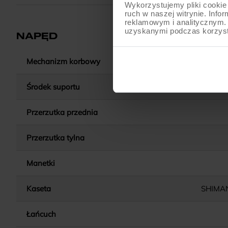
Wykorzystujemy pliki cookie 
ruch w naszej witrynie. Inf
reklamowym i analitycznym. 
uzyskanymi podczas korzysta
NAPĘD
Mechanizm korbowy
SHIMA
Środek suportu
SHIMA
Przerzutka przednia
Przerzutka tylna
Manetki
Kaseta
SHIMAN
Łańcuch