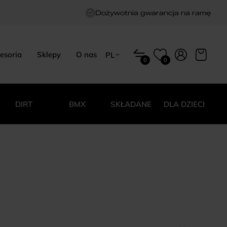
Dożywotnia gwarancja na ramę
esoria
Sklepy
O nas
PL
0
0
EN
HU
PL
DIRT
BMX
SKŁADANE
DLA DZIECI