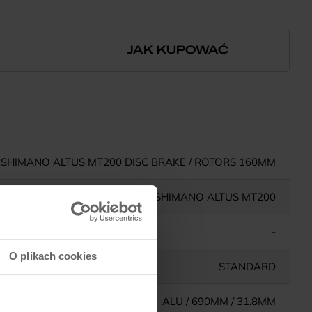
JAK KUPOWAĆ
SHIMANO ALTUS MT200 DISC BRAKE / ROTORS 160MM
SHIMANO ALTUS MT200
-
O plikach cookies
STANDARD
ALU / 690MM / 31.8MM