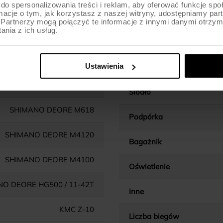
do spersonalizowania treści i reklam, aby oferować funkcje sp
ormacje o tym, jak korzystasz z naszej witryny, udostępniamy p
Chwyty kierownicy
Partnerzy mogą połączyć te informacje z innymi danymi otrzym
nia z ich usług.
Wspornik kierownicy
NO DEORE M4100 / 36/22T
Ustawienia
Wspornik siodła
NO BB-52 / HOLLOWTECH
Siodło
SHIMANO DEORE M618
Podpórka
SHIMANO DEORE M4120
Bagażnik
SHIMANO DEORE M4100
Oświetlenie
O DEORE HG500 / 11-42T
Inne
KMC Z-10
Liczba biegów