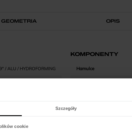
GEOMETRIA
OPIS
KOMPONENTY
9" / ALU / HYDROFORMING
Hamulce
16/18/20"
Dźwignie hamulca
-
Błotniki
Szczegóły
RAVEL / REMOTE LOCKOUT
Pedały
 plików cookie
ZS / CARTRIDGE
Kierownica