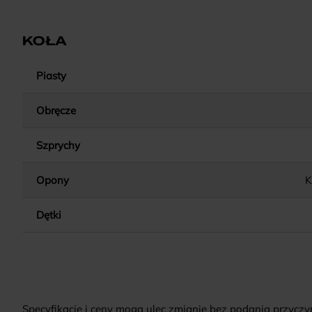
KOŁA
Piasty
Obręcze
Szprychy
Opony
K
Dętki
Specyfikacje i ceny mogą ulec zmianie bez podania przyczy