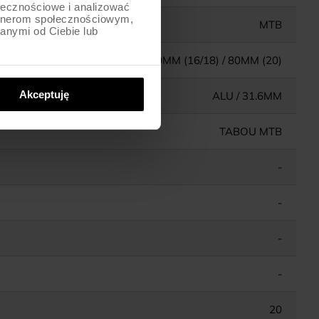
ołecznościowe i analizować
artnerom społecznościowym,
MTB
anymi od Ciebie lub
ALU / AHEAD / 50MM (16/18) / 80MM (20)
Akceptuję
ALU / 31.6MM
TABOU MTB
-
-
-
-
20