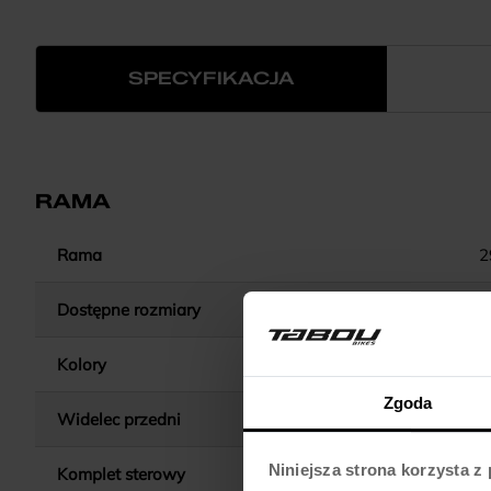
SPECYFIKACJA
RAMA
Rama
2
Dostępne rozmiary
Kolory
Zgoda
Widelec przedni
SUNTOUR XCR AIR / 100MM T
Niniejsza strona korzysta z
Komplet sterowy