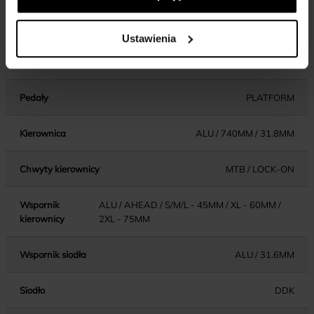
Dźwignie hamulca
SHIMANO ALTUS MT200 DISC BRAKE
Ustawienia
Błotniki
-
Pedały
PLATFORM
Kierownica
ALU / 740MM / 31.8MM
Chwyty kierownicy
MTB / LOCK-ON
Wspornik
ALU / AHEAD / S/M/L - 45MM / XL - 60MM /
kierownicy
2XL - 75MM
Wspornik siodła
ALU / 31.6MM
Siodło
DDK