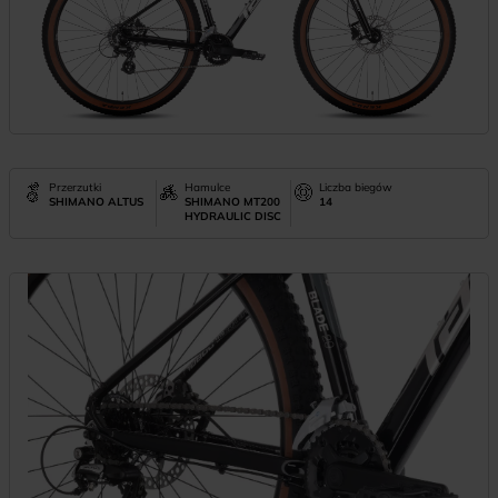
Przerzutki
Hamulce
Liczba biegów
SHIMANO ALTUS
SHIMANO MT200
14
HYDRAULIC DISC