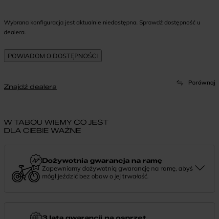
Wybrana konfiguracja jest aktualnie niedostępna. Sprawdź dostępność u
dealera.
Porównaj
Znajdź dealera
W TABOU WIEMY CO JEST
DLA CIEBIE WAŻNE
Dożywotnia gwarancja na ramę
Zapewniamy dożywotnią gwarancję na ramę, abyś
mógł jeździć bez obaw o jej trwałość.
Dożywotnia gwarancja to potwierdzenie, że tworzymy rowery z
myślą o wieloletniej niezawodności. Jeśli potrzebujesz więcej
informacji lub chcesz zgłosić sprawę, skontaktuj się z nami —
chętnie pomożemy.
3 lata gwarancji na osprzęt