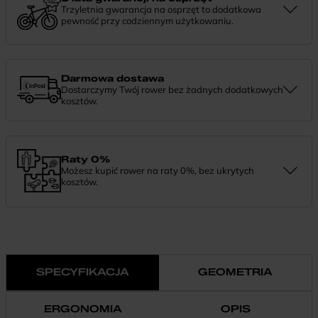
Trzyletnia gwarancja na osprzęt to dodatkowa
pewność przy codziennym użytkowaniu.
Jeśli zauważysz coś niepokojącego w działaniu komponentów, daj
nam znać. Podpowiemy, co zrobić i pomożemy znaleźć najlepsze
rozwiązanie.
Darmowa dostawa
Dostarczymy Twój rower bez żadnych dodatkowych
kosztów.
Zamówienie dostarczymy szybko, bezpłatnie i bezpiecznie. Jeśli
masz pytania dotyczące wysyłki — daj nam znać.
Raty 0%
Możesz kupić rower na raty 0%, bez ukrytych
kosztów.
Finansowanie 0% pozwala rozłożyć płatność na wygodne
miesięczne raty. To prosty sposób, by wybrać wymarzony model i
zapłacić za niego w swoim tempie.
SPECYFIKACJA
GEOMETRIA
ERGONOMIA
OPIS