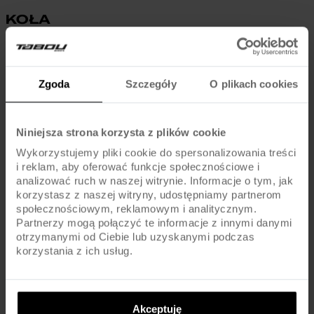
KOŁA
Piasty
ALU / QR
Zgoda
Szczegóły
O plikach cookies
Obręcze
ALU / DISC / TUBELESS READY
Szprychy
UCP / BLACK
Niniejsza strona korzysta z plików cookie
Wykorzystujemy pliki cookie do spersonalizowania treści
Opony
KENDA SLANT SIX / 29x2.35
i reklam, aby oferować funkcje społecznościowe i
analizować ruch w naszej witrynie. Informacje o tym, jak
korzystasz z naszej witryny, udostępniamy partnerom
Dętki
FV / PRESTA
społecznościowym, reklamowym i analitycznym.
Partnerzy mogą połączyć te informacje z innymi danymi
otrzymanymi od Ciebie lub uzyskanymi podczas
korzystania z ich usług.
KOMPONENTY
SHIMANO ALTUS MT200 HYDRAULIC DISC BRAKE /
Hamulce
180MM ROTORS
Akceptuję