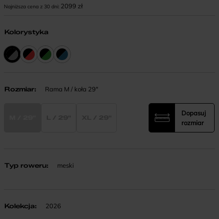
2099
zł
Najniższa cena z 30 dni:
Kolorystyka
Rozmiar
:
Rama M / koła 29"
Dopasuj
M / 29"
L / 29"
XL / 29"
rozmiar
Typ roweru
:
meski
Kolekcja
:
2026