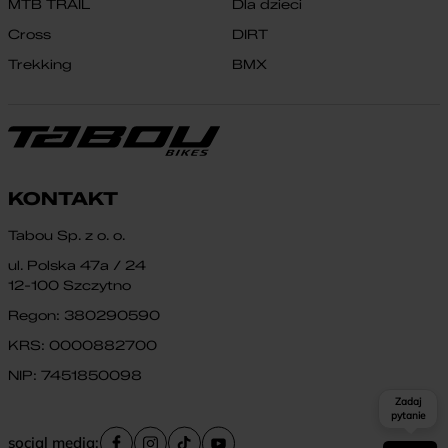
MTB TRAIL
Dla dzieci
Cross
DIRT
Trekking
BMX
KONTAKT
Tabou Sp. z o. o.
ul. Polska 47a / 24
12-100 Szczytno
Regon: 380290590
KRS: 0000882700
NIP: 7451850098
Zadaj
pytanie
social media: