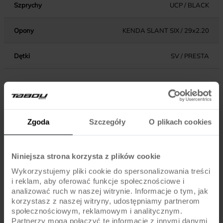
Szprychy
UCP / BLACK
Opony
KENDA SLANT SIX / 29x2.20
Dętki
SV / PRESTA
KOMPONENTY
Zgoda
Szczegóły
O plikach cookies
Hamulce
ALHONGA / V-BRAKE / ALU
Dźwignie hamulca
SHIMANO ALTUS ST-EF500
Niniejsza strona korzysta z plików cookie
Wykorzystujemy pliki cookie do spersonalizowania treści
Błotniki
-
i reklam, aby oferować funkcje społecznościowe i
analizować ruch w naszej witrynie. Informacje o tym, jak
Pedały
STANDARD
korzystasz z naszej witryny, udostępniamy partnerom
społecznościowym, reklamowym i analitycznym.
Partnerzy mogą połączyć te informacje z innymi danymi