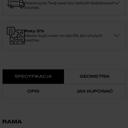
Dostarczymy Twój rower bez żadnych dodatkowych
kosztów.
Zamówienie dostarczymy szybko, bezpłatnie i bezpiecznie. Jeśli
masz pytania dotyczące wysyłki — daj nam znać.
Raty 0%
Możesz kupić rower na raty 0%, bez ukrytych
kosztów.
Finansowanie 0% pozwala rozłożyć płatność na wygodne
miesięczne raty. To prosty sposób, by wybrać wymarzony model i
zapłacić za niego w swoim tempie.
SPECYFIKACJA
GEOMETRIA
OPIS
JAK KUPOWAĆ
RAMA