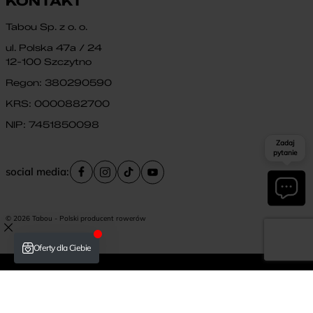
KONTAKT
Tabou Sp. z o. o.
ul. Polska 47a / 24
12-100 Szczytno
Regon: 380290590
KRS: 0000882700
NIP: 7451850098
Zadaj
pytanie
social media:
© 2026 Tabou - Polski producent rowerów
Płatność i dostawa