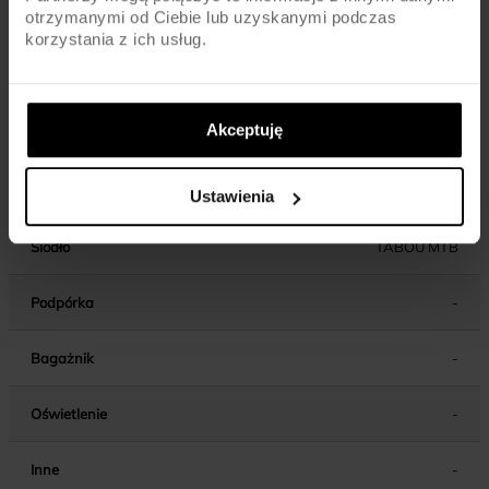
Kierownica
ALU / 720MM / 31.8MM
otrzymanymi od Ciebie lub uzyskanymi podczas
korzystania z ich usług.
Chwyty kierownicy
MTB
Wspornik
ALU / AHEAD / 80MM (18/20) / 100MM
Akceptuję
kierownicy
(22/24)
Wspornik siodła
ALU / 31.6MM
Ustawienia
Siodło
TABOU MTB
Podpórka
-
Bagażnik
-
Oświetlenie
-
Inne
-