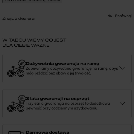
Porównaj
Znajdź dealera
W TABOU WIEMY CO JEST
DLA CIEBIE WAŻNE
Dożywotnia gwarancja na ramę
Zapewniamy dożywotnią gwarancję na ramę, abyś
mógł jeździć bez obaw o jej trwałość.
Dożywotnia gwarancja to potwierdzenie, że tworzymy rowery z
myślą o wieloletniej niezawodności. Jeśli potrzebujesz więcej
informacji lub chcesz zgłosić sprawę, skontaktuj się z nami —
chętnie pomożemy.
3 lata gwarancji na osprzęt
Trzyletnia gwarancja na osprzęt to dodatkowa
pewność przy codziennym użytkowaniu.
Jeśli zauważysz coś niepokojącego w działaniu komponentów, daj
nam znać. Podpowiemy, co zrobić i pomożemy znaleźć najlepsze
rozwiązanie.
Darmowa dostawa