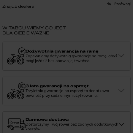
Porównaj
Znajdź dealera
W TABOU WIEMY CO JEST
DLA CIEBIE WAŻNE
Dożywotnia gwarancja na ramę
Zapewniamy dożywotnią gwarancję na ramę, abyś
mógł jeździć bez obaw o jej trwałość.
Dożywotnia gwarancja to potwierdzenie, że tworzymy rowery z
myślą o wieloletniej niezawodności. Jeśli potrzebujesz więcej
informacji lub chcesz zgłosić sprawę, skontaktuj się z nami —
chętnie pomożemy.
3 lata gwarancji na osprzęt
Trzyletnia gwarancja na osprzęt to dodatkowa
pewność przy codziennym użytkowaniu.
Jeśli zauważysz coś niepokojącego w działaniu komponentów, daj
nam znać. Podpowiemy, co zrobić i pomożemy znaleźć najlepsze
rozwiązanie.
Darmowa dostawa
Dostarczymy Twój rower bez żadnych dodatkowych
kosztów.