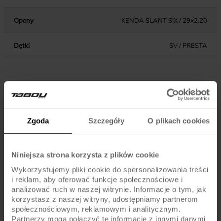
Opony
KENDA SLANT SIX / 29x2.20
Dętki
SV / PRESTA
KOMPONENTY
SHIMANO ALTUS MT200 DISC BRAKE / ROTORS
Hamulce
Zgoda
Szczegóły
O plikach cookies
160MM
Dźwignie hamulca
SHIMANO ALTUS MT200
Niniejsza strona korzysta z plików cookie
Wykorzystujemy pliki cookie do spersonalizowania treści
Błotniki
-
i reklam, aby oferować funkcje społecznościowe i
analizować ruch w naszej witrynie. Informacje o tym, jak
Pedały
STANDARD
korzystasz z naszej witryny, udostępniamy partnerom
społecznościowym, reklamowym i analitycznym.
Partnerzy mogą połączyć te informacje z innymi danymi