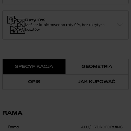
Zamówienie dostarczymy szybko, bezpłatnie i bezpiecznie. Jeśli
masz pytania dotyczące wysyłki — daj nam znać.
Raty 0%
Możesz kupić rower na raty 0%, bez ukrytych
kosztów.
Finansowanie 0% pozwala rozłożyć płatność na wygodne
miesięczne raty. To prosty sposób, by wybrać wymarzony model i
zapłacić za niego w swoim tempie.
SPECYFIKACJA
GEOMETRIA
OPIS
JAK KUPOWAĆ
RAMA
Rama
ALU / HYDROFORMING