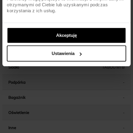
Kierownica
ALU / 720MM / 31.8MM
otrzymanymi od Ciebie lub uzyskanymi podczas
korzystania z ich usług.
Chwyty kierownicy
MTB
Wspornik
ALU / AHEAD / 80MM (18/20) / 100MM
Akceptuję
kierownicy
(22)
Wspornik siodła
ALU / 31.6MM
Ustawienia
Siodło
TABOU MTB
Podpórka
-
Bagażnik
-
Oświetlenie
-
Inne
-