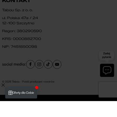
KONTAKT
Tabou Sp. z o. o.
ul. Polska 47a / 24
12-100 Szczytno
Regon: 380290590
KRS: 0000882700
NIP: 7451850098
Zadaj
pytanie
social media:
© 2026 Tabou - Polski producent rowerów
Płatność i dostawa