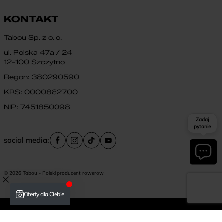
KONTAKT
Tabou Sp. z o. o.
ul. Polska 47a / 24
12-100 Szczytno
Regon: 380290590
KRS: 0000882700
NIP: 7451850098
Zadaj
pytanie
social media:
© 2026 Tabou - Polski producent rowerów
Płatność i dostawa