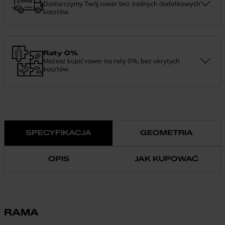
Dostarczymy Twój rower bez żadnych dodatkowych
kosztów.
Zamówienie dostarczymy szybko, bezpłatnie i bezpiecznie. Jeśli
masz pytania dotyczące wysyłki — daj nam znać.
Raty 0%
Możesz kupić rower na raty 0%, bez ukrytych
kosztów.
Finansowanie 0% pozwala rozłożyć płatność na wygodne
miesięczne raty. To prosty sposób, by wybrać wymarzony model i
zapłacić za niego w swoim tempie.
SPECYFIKACJA
GEOMETRIA
OPIS
JAK KUPOWAĆ
RAMA