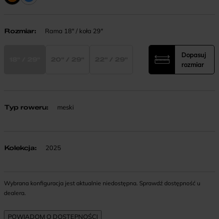
Rozmiar
:
Rama 18" / koła 29"
Dopasuj
18" / 29"
20" / 29"
22" / 29"
rozmiar
Typ roweru
:
meski
Kolekcja
:
2025
Wybrana konfiguracja jest aktualnie niedostępna. Sprawdź dostępność u
dealera.