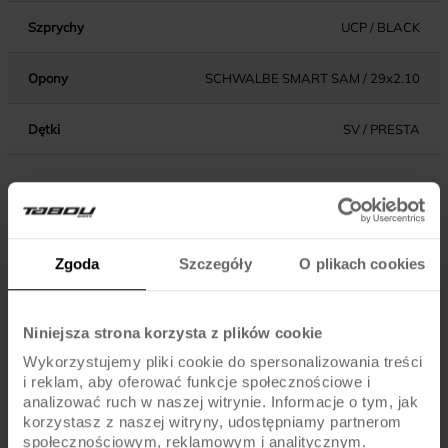
Szprychy
UCP / BLACK
Opony
SCHWALBE SMART SAM / 29x2.10
Dętki
SV / PRESTA
KOMPONENTY
Zgoda
Szczegóły
O plikach cookies
SHIMANO ALTUS MT200 DISC BRAKE / ROTORS
Hamulce
180/160MM (SHIMANO RT30)
Niniejsza strona korzysta z plików cookie
Dźwignie hamulca
SHIMANO ALTUS MT200
Wykorzystujemy pliki cookie do spersonalizowania treści
i reklam, aby oferować funkcje społecznościowe i
Błotniki
-
analizować ruch w naszej witrynie. Informacje o tym, jak
korzystasz z naszej witryny, udostępniamy partnerom
Pedały
STANDARD
społecznościowym, reklamowym i analitycznym.