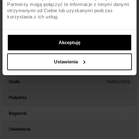
Partnerzy mogą połączyć te informacje z innymi danymi
otrzymanymi od Ciebie lub uzyskanymi podczas
Kierownica
ALU / 720MM / 31.8MM
korzystania z ich usług.
Chwyty kierownicy
MTB
Akceptuję
Wspornik
ALU / AHEAD / 80MM (18/20) / 100MM
kierownicy
(22)
Ustawienia
Wspornik siodła
ALU / 31.6MM
Siodło
TABOU MTB
Podpórka
-
Bagażnik
-
Oświetlenie
-