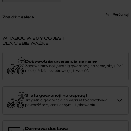
Porównaj
Znajdź dealera
W TABOU WIEMY CO JEST
DLA CIEBIE WAŻNE
Dożywotnia gwarancja na ramę
Zapewniamy dożywotnią gwarancję na ramę, abyś
mógł jeździć bez obaw o jej trwałość.
Dożywotnia gwarancja to potwierdzenie, że tworzymy rowery z
myślą o wieloletniej niezawodności. Jeśli potrzebujesz więcej
informacji lub chcesz zgłosić sprawę, skontaktuj się z nami —
chętnie pomożemy.
3 lata gwarancji na osprzęt
Trzyletnia gwarancja na osprzęt to dodatkowa
pewność przy codziennym użytkowaniu.
Jeśli zauważysz coś niepokojącego w działaniu komponentów, daj
nam znać. Podpowiemy, co zrobić i pomożemy znaleźć najlepsze
rozwiązanie.
Darmowa dostawa