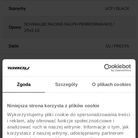
Szprychy
UCP / BLACK
SCHWALBE RACING RALPH PERRFORMANCE /
Opony
29x2.10
Dętki
SV / PRESTA
KOMPONENTY
Zgoda
Szczegóły
O plikach cookies
SHIMANO ALTUS MT200 DISC BRAKE / ROTORS
Hamulce
180/160MM (SHIMANO RT30)
Niniejsza strona korzysta z plików cookie
Dźwignie hamulca
SHIMANO ALTUS MT200
Wykorzystujemy pliki cookie do spersonalizowania treści
i reklam, aby oferować funkcje społecznościowe i
Błotniki
-
analizować ruch w naszej witrynie. Informacje o tym, jak
korzystasz z naszej witryny, udostępniamy partnerom