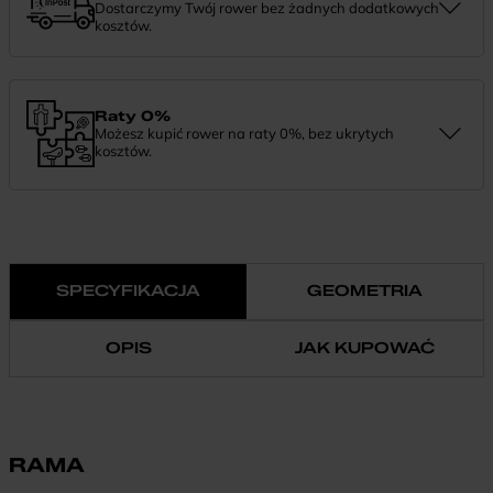
Dostarczymy Twój rower bez żadnych dodatkowych
kosztów.
Zamówienie dostarczymy szybko, bezpłatnie i bezpiecznie. Jeśli
masz pytania dotyczące wysyłki — daj nam znać.
Raty 0%
Możesz kupić rower na raty 0%, bez ukrytych
kosztów.
Finansowanie 0% pozwala rozłożyć płatność na wygodne
miesięczne raty. To prosty sposób, by wybrać wymarzony model i
zapłacić za niego w swoim tempie.
SPECYFIKACJA
GEOMETRIA
OPIS
JAK KUPOWAĆ
RAMA