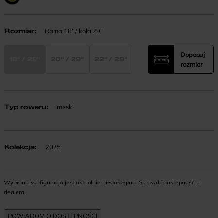
Rozmiar
:
Rama 18" / koła 29"
Dopasuj
18" / 29"
20" / 29"
22" / 29"
rozmiar
Typ roweru
:
meski
Kolekcja
:
2025
Wybrana konfiguracja jest aktualnie niedostępna. Sprawdź dostępność u
dealera.