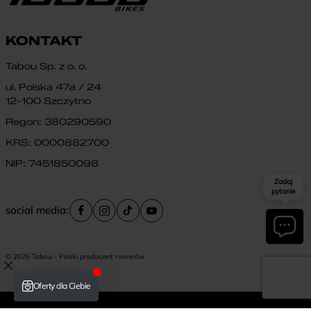
KONTAKT
Tabou Sp. z o. o.
ul. Polska 47a / 24
12-100 Szczytno
Regon: 380290590
KRS: 0000882700
NIP: 7451850098
Zadaj
pytanie
social media:
© 2026 Tabou - Polski producent rowerów