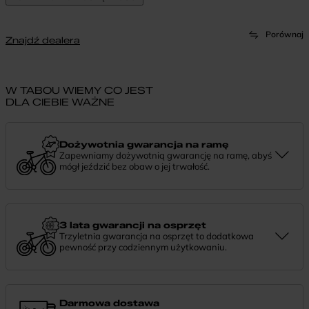
Porównaj
Znajdź dealera
W TABOU WIEMY CO JEST
DLA CIEBIE WAŻNE
Dożywotnia gwarancja na ramę
Zapewniamy dożywotnią gwarancję na ramę, abyś
mógł jeździć bez obaw o jej trwałość.
Dożywotnia gwarancja to potwierdzenie, że tworzymy rowery z
myślą o wieloletniej niezawodności. Jeśli potrzebujesz więcej
informacji lub chcesz zgłosić sprawę, skontaktuj się z nami —
chętnie pomożemy.
3 lata gwarancji na osprzęt
Trzyletnia gwarancja na osprzęt to dodatkowa
pewność przy codziennym użytkowaniu.
Jeśli zauważysz coś niepokojącego w działaniu komponentów, daj
nam znać. Podpowiemy, co zrobić i pomożemy znaleźć najlepsze
rozwiązanie.
Darmowa dostawa