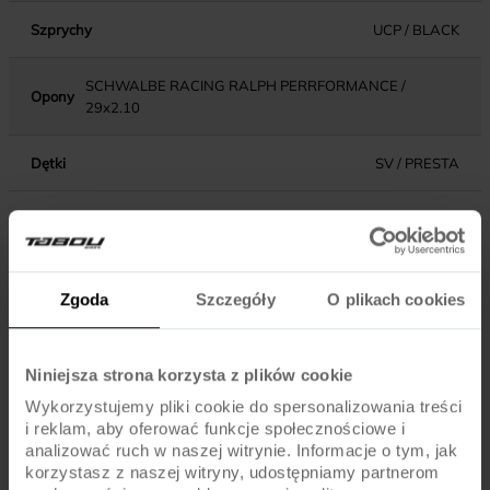
Szprychy
UCP / BLACK
SCHWALBE RACING RALPH PERRFORMANCE /
Opony
29x2.10
Dętki
SV / PRESTA
KOMPONENTY
Zgoda
Szczegóły
O plikach cookies
SHIMANO ALTUS MT200 DISC BRAKE / ROTORS
Hamulce
180/160MM (SHIMANO RT30)
Niniejsza strona korzysta z plików cookie
Dźwignie hamulca
SHIMANO ALTUS MT200
Wykorzystujemy pliki cookie do spersonalizowania treści
i reklam, aby oferować funkcje społecznościowe i
Błotniki
-
analizować ruch w naszej witrynie. Informacje o tym, jak
korzystasz z naszej witryny, udostępniamy partnerom