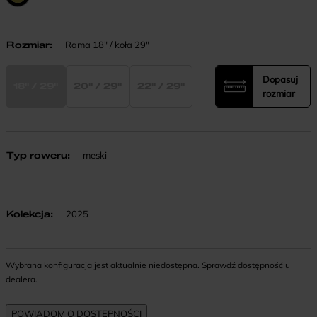
Rozmiar
:
Rama 18" / koła 29"
Dopasuj
18" / 29"
20" / 29"
22" / 29"
rozmiar
Typ roweru
:
meski
Kolekcja
:
2025
Wybrana konfiguracja jest aktualnie niedostępna. Sprawdź dostępność u
dealera.