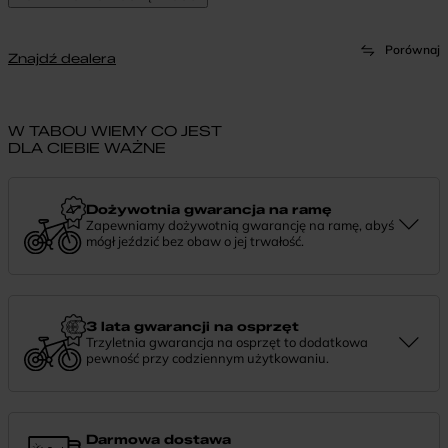
Porównaj
Znajdź dealera
W TABOU WIEMY CO JEST
DLA CIEBIE WAŻNE
Dożywotnia gwarancja na ramę
Zapewniamy dożywotnią gwarancję na ramę, abyś
mógł jeździć bez obaw o jej trwałość.
Dożywotnia gwarancja to potwierdzenie, że tworzymy rowery z
myślą o wieloletniej niezawodności. Jeśli potrzebujesz więcej
informacji lub chcesz zgłosić sprawę, skontaktuj się z nami —
chętnie pomożemy.
3 lata gwarancji na osprzęt
Trzyletnia gwarancja na osprzęt to dodatkowa
pewność przy codziennym użytkowaniu.
Jeśli zauważysz coś niepokojącego w działaniu komponentów, daj
nam znać. Podpowiemy, co zrobić i pomożemy znaleźć najlepsze
rozwiązanie.
Darmowa dostawa