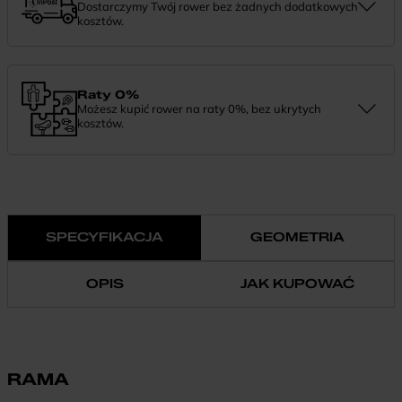
Dostarczymy Twój rower bez żadnych dodatkowych
kosztów.
Zamówienie dostarczymy szybko, bezpłatnie i bezpiecznie. Jeśli
masz pytania dotyczące wysyłki — daj nam znać.
Raty 0%
Możesz kupić rower na raty 0%, bez ukrytych
kosztów.
Finansowanie 0% pozwala rozłożyć płatność na wygodne
miesięczne raty. To prosty sposób, by wybrać wymarzony model i
zapłacić za niego w swoim tempie.
SPECYFIKACJA
GEOMETRIA
OPIS
JAK KUPOWAĆ
RAMA