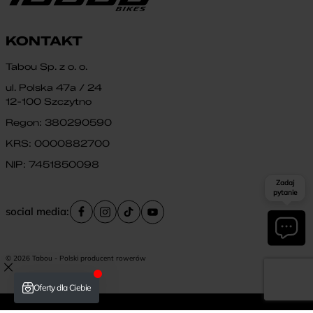
KONTAKT
Tabou Sp. z o. o.
ul. Polska 47a / 24
12-100 Szczytno
Regon: 380290590
KRS: 0000882700
NIP: 7451850098
Zadaj
pytanie
social media:
© 2026 Tabou - Polski producent rowerów