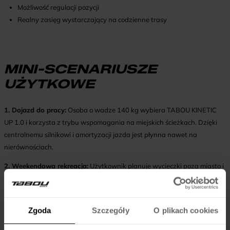
Możliwość regulacji pozycji
Realny zasięg wystarczający na codzienne trasy
MINI-SCENARIUSZE
UŻYTKOWE
1. Dojazd do pracy:
Osoba o wadze 140 kg wybiera
TABOU KINETIC
UP 1.0
i korzysta z trybu wspomagania na miejskich ścieżkach. Dzięki
centralnemu silnikowi i amortyzacji jazda jest płynna nawet na
nierównościach.
2. Weekendowa rekreacja:
Użytkownik planuje wycieczki poza miasto i
decyduje się na
TABOU WIZZ UP
. Większa bateria i mocniejszy silnik
pozwalają na dłuższe trasy i lepsze radzenie sobie na podjazdach.
Zgoda
Szczegóły
O plikach cookies