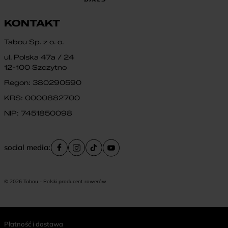
KONTAKT
Tabou Sp. z o. o.
ul. Polska 47a / 24
12-100 Szczytno
Regon: 380290590
KRS: 0000882700
NIP: 7451850098
social media:
© 2026 Tabou - Polski producent rowerów
Płatność i dostawa