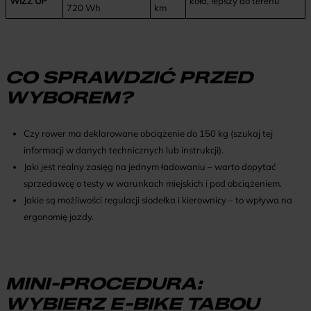
WIZZ UP
koła, lepszy do terenu
720 Wh
km
CO SPRAWDZIĆ PRZED
WYBOREM?
Czy rower ma deklarowane obciążenie do 150 kg (szukaj tej
informacji w danych technicznych lub instrukcji).
Jaki jest realny zasięg na jednym ładowaniu – warto dopytać
sprzedawcę o testy w warunkach miejskich i pod obciążeniem.
Jakie są możliwości regulacji siodełka i kierownicy – to wpływa na
ergonomię jazdy.
MINI-PROCEDURA:
WYBIERZ E-BIKE TABOU