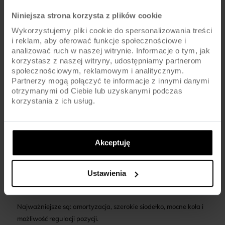
FAQ
Niniejsza strona korzysta z plików cookie
Wykorzystujemy pliki cookie do spersonalizowania treści
Jak sprawdzić, czy rower elektryczny TABOU jest
i reklam, aby oferować funkcje społecznościowe i
odpowiedni dla osoby do 150 kg?
analizować ruch w naszej witrynie. Informacje o tym, jak
korzystasz z naszej witryny, udostępniamy partnerom
Warto zweryfikować maksymalne obciążenie w specyfikacji
społecznościowym, reklamowym i analitycznym.
technicznej lub instrukcji obsługi danego modelu.
Partnerzy mogą połączyć te informacje z innymi danymi
otrzymanymi od Ciebie lub uzyskanymi podczas
korzystania z ich usług.
Czy większa waga użytkownika wpływa na zasięg
roweru elektrycznego?
Tak, wyższa masa może skrócić realny zasięg – warto sprawdzić
Akceptuję
testy i deklaracje producenta.
Jakie cechy poprawiają komfort jazdy dla cięższych
Ustawienia
osób?
Najważniejsze są: amortyzacja, szerokie siodełko, mocne koła i
możliwość regulacji pozycji.