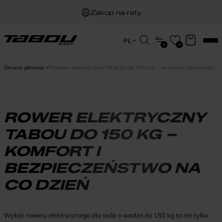
Zakup na raty
Dożywotnia gwarancja na ramę
Wyszukiwarka
PL
0
0
produktów
Darmowa dostawa
EN
HU
Strona główna
Rowery elektryczne TABOU do 150 kg – komfort i parametry
PL
ROWER ELEKTRYCZNY
TABOU DO 150 KG –
KOMFORT I
BEZPIECZEŃSTWO NA
CO DZIEŃ
Wybór roweru elektrycznego dla osób o wadze do 150 kg to nie tylko