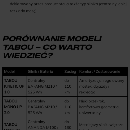
deklarowany przez producenta, a także typ silnika (centralny lepiej
rozkłada masę).
PORÓWNANIE MODELI
TABOU – CO WARTO
WIEDZIEĆ?
Model
Silnik / Bateria
Zasięg
Komfort / Zastosowanie
TABOU
Centralny
do
Amortyzacja, regulowany
KINETIC UP
BAFANG M210 /
110
mostek, dojazdy i
1.0
525 Wh
km
rekreacja
TABOU
Centralny
do
Niski przekrok,
MONO UP
BAFANG M210 /
110
komfortowa geometria,
2.0
525 Wh
km
uniwersalny
Centralny
do
TABOU
Mocniejszy silnik, większe
ANANDA M100 /
130