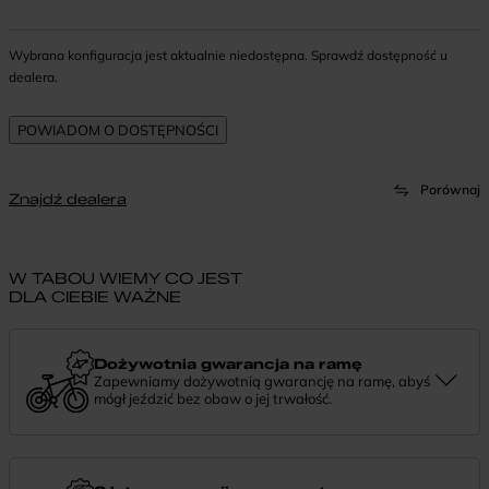
Wybrana konfiguracja jest aktualnie niedostępna. Sprawdź dostępność u
dealera.
Porównaj
Znajdź dealera
W TABOU WIEMY CO JEST
DLA CIEBIE WAŻNE
Dożywotnia gwarancja na ramę
Zapewniamy dożywotnią gwarancję na ramę, abyś
mógł jeździć bez obaw o jej trwałość.
Dożywotnia gwarancja to potwierdzenie, że tworzymy rowery z
myślą o wieloletniej niezawodności. Jeśli potrzebujesz więcej
informacji lub chcesz zgłosić sprawę, skontaktuj się z nami —
chętnie pomożemy.