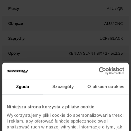
Piasty
ALU / QR
Obręcze
ALU / CNC
Szprychy
UCP / BLACK
Opony
KENDA SLANT SIX / 27.5x2.35
Dętki
FV / PRESTA
Zgoda
Szczegóły
O plikach cookies
KOMPONENTY
Niniejsza strona korzysta z plików cookie
Hamulce
TEKTRO / V-BRAKE / ALU
Wykorzystujemy pliki cookie do spersonalizowania treści
i reklam, aby oferować funkcje społecznościowe i
Dźwignie hamulca
TEKTRO / ALU
analizować ruch w naszej witrynie. Informacje o tym, jak