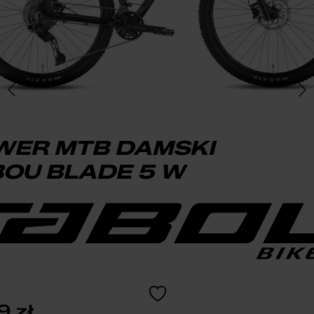
WER MTB DAMSKI
OU BLADE 5 W
99
zł