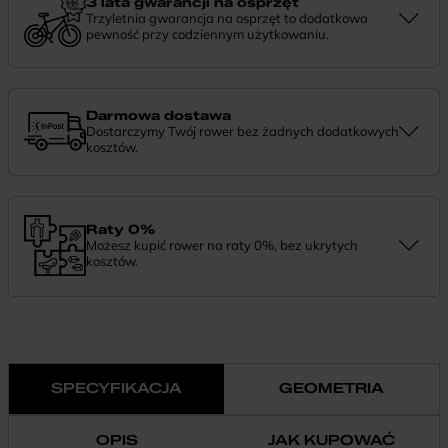
3 lata gwarancji na osprzęt
Trzyletnia gwarancja na osprzęt to dodatkowa
pewność przy codziennym użytkowaniu.
Jeśli zauważysz coś niepokojącego w działaniu komponentów, daj
nam znać. Podpowiemy, co zrobić i pomożemy znaleźć najlepsze
rozwiązanie.
Darmowa dostawa
Dostarczymy Twój rower bez żadnych dodatkowych
kosztów.
Zamówienie dostarczymy szybko, bezpłatnie i bezpiecznie. Jeśli
masz pytania dotyczące wysyłki — daj nam znać.
Raty 0%
Możesz kupić rower na raty 0%, bez ukrytych
kosztów.
Finansowanie 0% pozwala rozłożyć płatność na wygodne
miesięczne raty. To prosty sposób, by wybrać wymarzony model i
zapłacić za niego w swoim tempie.
SPECYFIKACJA
GEOMETRIA
OPIS
JAK KUPOWAĆ