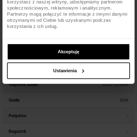
korzystasz z naszej witryny, udostępniamy partnerom
Błotniki
-
społecznościowym, reklamowym i analitycznym.
Partnerzy mogą połączyć te informacje z innymi danymi
otrzymanymi od Ciebie lub uzyskanymi podczas
Pedały
PLATFORM
korzystania z ich usług.
Kierownica
ALU / 680MM / 31.8MM
Akceptuję
Chwyty kierownicy
MTB / LOCK-ON
Wspornik kierownicy
ALU / AHEAD / XS/S - 45MM
Ustawienia
Wspornik siodła
ALU / 31.6MM
Siodło
DDK
Podpórka
-
Bagażnik
-