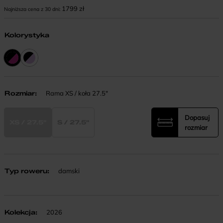
1799
zł
Najniższa cena z 30 dni:
Kolorystyka
Rozmiar
:
Rama XS / koła 27.5"
Dopasuj
XS / 27.5"
S / 27.5"
rozmiar
Typ roweru
:
damski
Kolekcja
:
2026