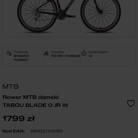
Przerzutki
Hamulce
Liczba biegów
SHIMANO
TEKTRO / V-BRAKE
14
TOURNEY
MTB
Rower MTB damski
TABOU BLADE 0 JR W
1799
zł
Kod EAN:
5904257316783