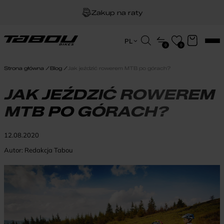
Zakup na raty
Dożywotnia gwarancja na ramę
Wyszukiwarka
PL
0
0
produktów
EN
Darmowa dostawa
HU
Strona główna
Blog
Jak jeździć rowerem MTB po górach?
PL
JAK JEŹDZIĆ ROWEREM
MTB PO GÓRACH?
12.08.2020
Autor:
Redakcja Tabou