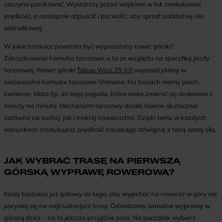
zaczyna panikować. Wystarczy przed wejściem w łuk zredukować
prędkość, a następnie odpuścić i pozwolić, aby sprzęt poddał się sile
odśrodkowej.
W jakie hamulce powinien być wyposażony rower górski?
Zdecydowanie hamulce tarczowe, a to ze względu na specyfikę jazdy
terenowej. Rower górski
Tabou Wizz 29 3.0
wyposażyliśmy w
niezawodne hamulce tarczowe Shimano. Na trasach mamy piach,
kamienie, błoto itp. do tego pogoda, która może zmienić się dosłownie z
minuty na minutę. Mechanizm tarczowy działa równie skutecznie
zarówno na suchej, jak i mokrej nawierzchni. Dzięki temu w każdych
warunkach zredukujesz prędkość naciskając dźwignię z taką samą siłą.
JAK WYBRAĆ TRASĘ NA PIERWSZĄ
GÓRSKĄ WYPRAWĘ ROWEROWĄ?
Kiedy będziesz już gotowy do tego, aby wyjechać na rowerze w góry nie
porywaj się na najtrudniejsze trasy. Odradzamy samotne wyprawy w
górską dzicz – na to jeszcze przyjdzie pora. Na początek wybierz