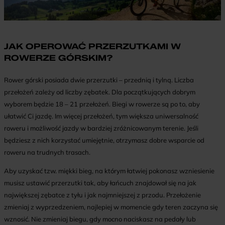
JAK OPEROWAĆ PRZERZUTKAMI W
ROWERZE GÓRSKIM?
Rower górski posiada dwie przerzutki – przednią i tylną. Liczba
przełożeń zależy od liczby zębatek. Dla początkujących dobrym
wyborem będzie 18 – 21 przełożeń. Biegi w rowerze są po to, aby
ułatwić Ci jazdę. Im więcej przełożeń, tym większa uniwersalność
roweru i możliwość jazdy w bardziej zróżnicowanym terenie. Jeśli
będziesz z nich korzystać umiejętnie, otrzymasz dobre wsparcie od
roweru na trudnych trasach.
Aby uzyskać tzw. miękki bieg, na którym łatwiej pokonasz wzniesienie
musisz ustawić przerzutki tak, aby łańcuch znajdował się na jak
największej zębatce z tyłu i jak najmniejszej z przodu. Przełożenie
zmieniaj z wyprzedzeniem, najlepiej w momencie gdy teren zaczyna się
wznosić. Nie zmieniaj biegu, gdy mocno naciskasz na pedały lub