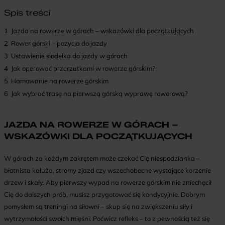
Spis treści
1
Jazda na rowerze w górach – wskazówki dla początkujących
2
Rower górski – pozycja do jazdy
3
Ustawienie siodełka do jazdy w górach
4
Jak operować przerzutkami w rowerze górskim?
5
Hamowanie na rowerze górskim
6
Jak wybrać trasę na pierwszą górską wyprawę rowerową?
JAZDA NA ROWERZE W GÓRACH –
WSKAZÓWKI DLA POCZĄTKUJĄCYCH
W górach za każdym zakrętem może czekać Cię niespodzianka –
błotnista kałuża, stromy zjazd czy wszechobecne wystające korzenie
drzew i skały. Aby pierwszy wypad na rowerze górskim nie zniechęcił
Cię do dalszych prób, musisz przygotować się kondycyjnie. Dobrym
pomysłem są treningi na siłowni – skup się na zwiększeniu siły i
wytrzymałości swoich mięśni. Poćwicz refleks – to z pewnością też się