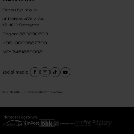
Tabou Sp. z o. o.
ul. Polska 47a / 24
12-100 Szczytno
Regon: 380290590
KRS: 0000882700
NIP: 7451850098
social media:
© 2026 Tabou - Polski producent rowerów
Płatność i dostawa