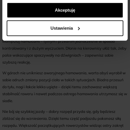
hamulca na stromym zjeździe może skończyć się poważnym
wypadkiem. Agresywne hamowanie tyłem to najlepszy sposób na to,
Akceptuję
aby wpaść w poślizg.
Jak zatem hamować na rowerze górskim? Spokojnie i w sposób
Ustawienia
precyzyjny. Musisz mieć pełną kontrolę nad prędkością z jaką jedziesz.
Manipuluj hamulcami – tylnym i przednim jednocześnie w sposób
kontrolowany i z dużym wyczuciem. Dłonie na kierownicy ułóż tak, żeby
palce wskazujące spoczywały na dźwigniach – zapewnisz sobie
szybszą reakcję.
W górach nie unikniesz awaryjnego hamowania, warto abyś wyrobił w
sobie odruch zmiany pozycji ciała w takich sytuacjach. Biodra przesuń
do tyłu, nogi i łokcie lekko ugięte – dzięki temu zachowasz większą
stabilność roweru i nawet podczas ostrego hamowania utrzymasz się w
siodle.
Nie bój się szybkiej jazdy – dobry rozpęd przyda się, gdy będziesz
zbliżać się do wzniesienia. Dzięki temu część podjazdu pokonasz siłą
rozpędu. Większość początkujących rowerzystów widząc ostry zakręt