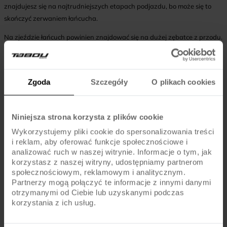
znajdujesz się na najtrudniejszych etapach podjazdu, bo może się to
skończyć zerwaniem łańcucha.
Na zjeździe łańcuch powinien znajdować się na dużej zębatce z przodu.
Tylne przełożenia redukuj stopniowo w miarę przyspieszania.
Kupując rower górski zwróć uwagę na jakość osprzętu i jego
dopasowanie do trudnych warunków. Najbardziej znane i niezawodne
Zgoda
Szczegóły
O plikach cookies
są oczywiście komponenty Shimano z grupy MTB. Rowery górskie
Tabou wyposażone są w kilka konfiguracji przerzutek tej kultowej
Niniejsza strona korzysta z plików cookie
marki. Dobraliśmy je tak, abyś mógł wybrać rower najlepiej dopasowany
do Twojej techniki jazdy.
Tabou Blade 29 4.0
to mocna maszyna z
Wykorzystujemy pliki cookie do spersonalizowania treści
osprzętem Shimano Deore, który dobrze sprawdzi się nawet w
i reklam, aby oferować funkcje społecznościowe i
analizować ruch w naszej witrynie. Informacje o tym, jak
amatorskim ściganiu MTB.
korzystasz z naszej witryny, udostępniamy partnerom
społecznościowym, reklamowym i analitycznym.
Partnerzy mogą połączyć te informacje z innymi danymi
HAMOWANIE NA ROWERZE GÓRSKIM
otrzymanymi od Ciebie lub uzyskanymi podczas
korzystania z ich usług.
Jazda w trudnym i zróżnicowanym terenie wymaga również
umiejętnego hamowania. Zbyt mocny nacisk na dźwignię przedniego