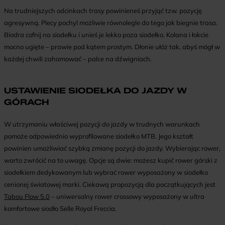
Na trudniejszych odcinkach trasy powinieneś przyjąć tzw. pozycję
agresywną. Plecy pochyl możliwie równolegle do tego jak biegnie trasa.
Biodra cofnij na siodełku i unieś je lekko poza siodełko. Kolana i łokcie
mocno ugięte – prawie pod kątem prostym. Dłonie ułóż tak, abyś mógł w
każdej chwili zahamować – palce na dźwigniach.
USTAWIENIE SIODEŁKA DO JAZDY W
GÓRACH
W utrzymaniu właściwej pozycji do jazdy w trudnych warunkach
pomoże odpowiednio wyprofilowane siodełko MTB. Jego kształt
powinien umożliwiać szybką zmianę pozycji do jazdy. Wybierając rower,
warto zwrócić na to uwagę. Opcje są dwie: możesz kupić rower górski z
siodełkiem dedykowanym lub wybrać rower wyposażony w siodełko
cenionej światowej marki. Ciekawą propozycją dla początkujących jest
Tabou Flow 5.0
– uniwersalny rower crossowy wyposażony w ultra
komfortowe siodło Selle Royal Freccia.