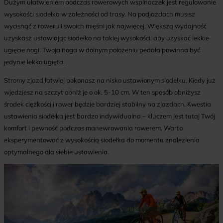
Dużym ułatwieniem podczas rowerowych wspinaczek jest regulowanie
wysokości siodełka w zależności od trasy. Na podjazdach musisz
wycisnąć z roweru i swoich mięśni jak najwięcej. Większą wydajność
uzyskasz ustawiając siodełko na takiej wysokości, aby uzyskać lekkie
ugięcie nogi. Twoja noga w dolnym położeniu pedała powinna być
jedynie lekko ugięta.
Stromy zjazd łatwiej pokonasz na nisko ustawionym siodełku. Kiedy już
wjedziesz na szczyt obniż je o ok. 5-10 cm. W ten sposób obniżysz
środek ciężkości i rower będzie bardziej stabilny na zjazdach. Kwestia
ustawienia siodełka jest bardzo indywidualna – kluczem jest tutaj Twój
komfort i pewność podczas manewrowania rowerem. Warto
eksperymentować z wysokością siodełka do momentu znalezienia
optymalnego dla siebie ustawienia.