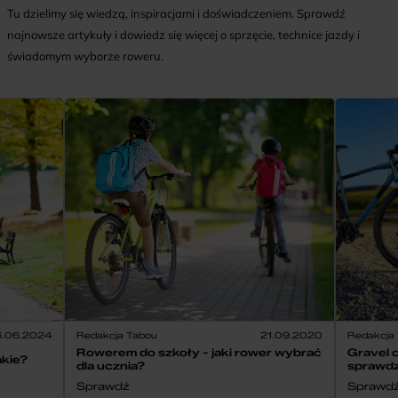
Tu dzielimy się wiedzą, inspiracjami i doświadczeniem. Sprawdź
najnowsze artykuły i dowiedz się więcej o sprzęcie, technice jazdy i
świadomym wyborze roweru.
.06.2024
Redakcja Tabou
21.09.2020
Redakcja
Rowerem do szkoły - jaki rower wybrać
Gravel c
akie?
dla ucznia?
sprawdz
Sprawdź
Sprawd