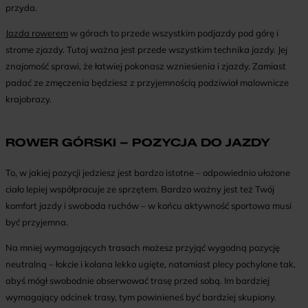
przyda.
Jazda rowerem
w górach to przede wszystkim podjazdy pod górę i
strome zjazdy. Tutaj ważna jest przede wszystkim technika jazdy. Jej
znajomość sprawi, że łatwiej pokonasz wzniesienia i zjazdy. Zamiast
padać ze zmęczenia będziesz z przyjemnością podziwiał malownicze
krajobrazy.
ROWER GÓRSKI – POZYCJA DO JAZDY
To, w jakiej pozycji jedziesz jest bardzo istotne – odpowiednio ułożone
ciało lepiej współpracuje ze sprzętem. Bardzo ważny jest też Twój
komfort jazdy i swoboda ruchów – w końcu aktywność sportowa musi
być przyjemna.
Na mniej wymagających trasach możesz przyjąć wygodną pozycję
neutralną – łokcie i kolana lekko ugięte, natomiast plecy pochylone tak,
abyś mógł swobodnie obserwować trasę przed sobą. Im bardziej
wymagający odcinek trasy, tym powinieneś być bardziej skupiony.