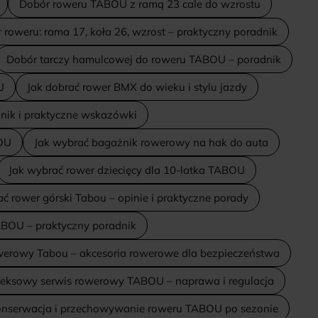
Dobór roweru TABOU z ramą 23 cale do wzrostu
 roweru: rama 17, koła 26, wzrost – praktyczny poradnik
Dobór tarczy hamulcowej do roweru TABOU – poradnik
U
Jak dobrać rower BMX do wieku i stylu jazdy
dnik i praktyczne wskazówki
OU
Jak wybrać bagażnik rowerowy na hak do auta
Jak wybrać rower dziecięcy dla 10-latka TABOU
ć rower górski Tabou – opinie i praktyczne porady
ABOU – praktyczny poradnik
werowy Tabou – akcesoria rowerowe dla bezpieczeństwa
eksowy serwis rowerowy TABOU – naprawa i regulacja
nserwacja i przechowywanie roweru TABOU po sezonie