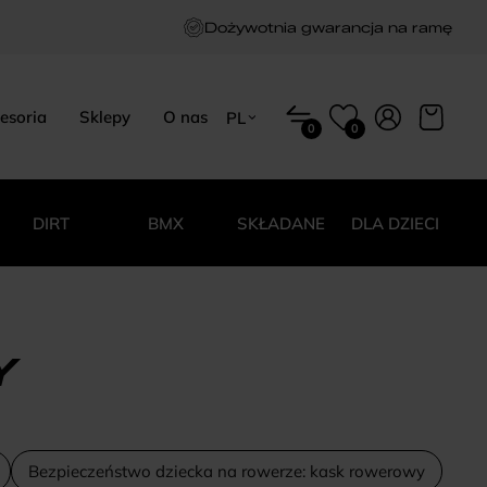
Dożywotnia gwarancja na ramę
esoria
Sklepy
O nas
PL
0
0
EN
HU
PL
DIRT
BMX
SKŁADANE
DLA DZIECI
Y
Bezpieczeństwo dziecka na rowerze: kask rowerowy