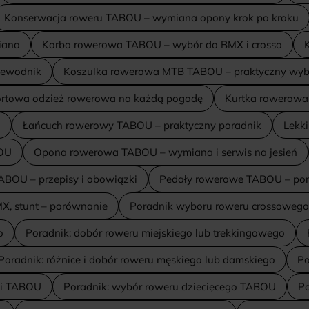
Konserwacja roweru TABOU – wymiana opony krok po kroku
iana
Korba rowerowa TABOU – wybór do BMX i crossa
K
zewodnik
Koszulka rowerowa MTB TABOU – praktyczny wyb
rtowa odzież rowerowa na każdą pogodę
Kurtka rowerowa
a
Łańcuch rowerowy TABOU – praktyczny poradnik
Lekk
BOU
Opona rowerowa TABOU – wymiana i serwis na jesień
ABOU – przepisy i obowiązki
Pedały rowerowe TABOU – por
MX, stunt – porównanie
Poradnik wyboru roweru crossowego 
o
Poradnik: dobór roweru miejskiego lub trekkingowego
Poradnik: różnice i dobór roweru męskiego lub damskiego
Po
ki TABOU
Poradnik: wybór roweru dziecięcego TABOU
Po