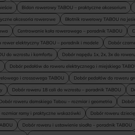
ieście
Bidon rowerowy TABOU – praktyczne akcesorium
yczne akcesoria rowerowe
Błotnik rowerowy TABOU na jesi
rowa
Centrowanie koła rowerowego – poradnik TABOU
C
 rower elektryczny TABOU – poradnik i modele
Dobór czarn
U do wzrostu i komfortu
Dobór napędu 1x, 2x, 3x do rower
Dobór pedałów do roweru elektrycznego i miejskiego TAB
velowego i crossowego TABOU
Dobór pedałów do roweru gr
ty
Dobór roweru 18 cali do wzrostu – poradnik TABOU
D
Dobór roweru damskiego Tabou – rozmiar i geometria
Dobór
– rozmiar ramy i praktyczne wskazówki
Dobór roweru dziecięc
 TABOU
Dobór roweru i ustawienie siodła – poradnik TABOU