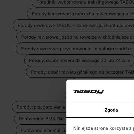
Poradnik: wybór roweru trekkingowego TABO
Porady konserwacja łańcucha rowerowego na j
Porady rowerowe TABOU – konserwacja i kontrola row
Porady rowerowe: jazda na rowerze w chłodniejsze d
Porady rowerowe: przygotowanie i regulacja siodełka
Porady: dobór roweru dziecięcego 20 lub 24 cale
Porady: dobór roweru górskiego na początek TA
Porady: jak wybrać rower d
Porady: przygotowanie i regula
Porady: przygotowanie roweru TABOU do sezonu
P
Zgoda
Porównanie BMX Dirt Tabou Tabspin i Stunt do dirtu
Niniejsza strona korzysta z
Porównanie hamulców tarczowych w rowerach TAB