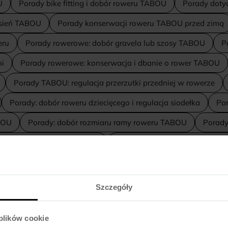
U
Porady bike fitting i dobór roweru TABOU
Porady doty
esień TABOU
Porady konserwacji roweru TABOU przed zimą
eru
Porady rowerowe: dobór gravela lub szosy TABOU
P
ni
Porady rowerowe: konserwacja i dbanie o rower TABOU
Porady TABOU: regulacja przerzutki przedniej w rowerze
Porady: dobór roweru dziecięcego i regulacja siodełka
Por
BOU
Porady: dobór rozmiaru ramy roweru TABOU
Porady
irt lub BMX do swojego stylu
Porady: konserwacja i czyszcz
cja siodełka w rowerze dirt
Porady: przygotowanie i regulac
orady: regulacja siodełka w BMX TABOU – praktyka i bezpiecze
Szczegóły
Porównanie BMX TABOU GRAVITY 1.0 i 2.0 – specyfikacja i w
 plików cookie
OU
Porównanie i wybór roweru elektrycznego Tabou
Poró