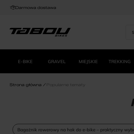
Darmowa dostawa
Sea
Wys
for:
pro
E-BIKE
GRAVEL
MIEJSKIE
TREKKING
Strona główna
Popularne tematy
Bagażnik rowerowy na hak do e-bike – praktyczny wyb