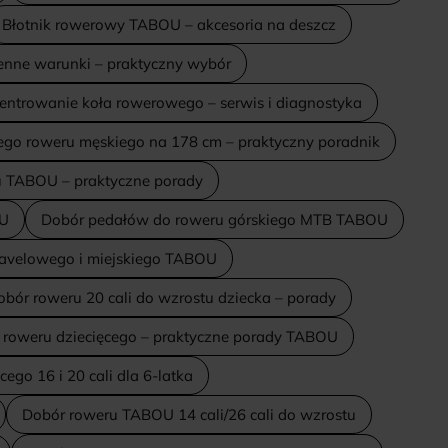
Błotnik rowerowy TABOU – akcesoria na deszcz
enne warunki – praktyczny wybór
entrowanie koła rowerowego – serwis i diagnostyka
ego roweru męskiego na 178 cm – praktyczny poradnik
u TABOU – praktyczne porady
OU
Dobór pedałów do roweru górskiego MTB TABOU
avelowego i miejskiego TABOU
obór roweru 20 cali do wzrostu dziecka – porady
 roweru dziecięcego – praktyczne porady TABOU
ego 16 i 20 cali dla 6-latka
Dobór roweru TABOU 14 cali/26 cali do wzrostu