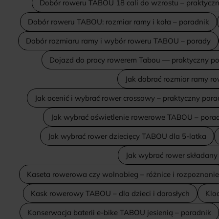
Dobór roweru TABOU 18 cali do wzrostu – praktycz
Dobór roweru TABOU: rozmiar ramy i koła – poradnik
Dobór rozmiaru ramy i wybór roweru TABOU – porady
Dojazd do pracy rowerem Tabou — praktyczny po
Jak dobrać rozmiar ramy r
Jak ocenić i wybrać rower crossowy – praktyczny pora
Jak wybrać oświetlenie rowerowe TABOU – pora
Jak wybrać rower dziecięcy TABOU dla 5-latka
Jak wybrać rower składany
Kaseta rowerowa czy wolnobieg – różnice i rozpoznanie
Kask rowerowy TABOU – dla dzieci i dorosłych
Klo
Konserwacja baterii e-bike TABOU jesienią – poradnik