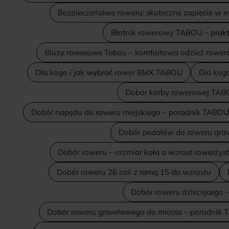
Bezpieczeństwo roweru: skuteczne zapięcie w m
Błotnik rowerowy TABOU – prakt
Bluzy rowerowe Tabou – komfortowa odzież rowe
Dla kogo i jak wybrać rower BMX TABOU
Dla kogo
Dobór korby rowerowej TABO
Dobór napędu do roweru miejskiego – poradnik TABOU
Dobór pedałów do roweru gra
Dobór roweru – rozmiar koła a wzrost rowerzys
Dobór roweru 26 cali z ramą 15 do wzrostu
Dobór roweru dziecięcego 
Dobór roweru gravelowego do miasta – poradnik