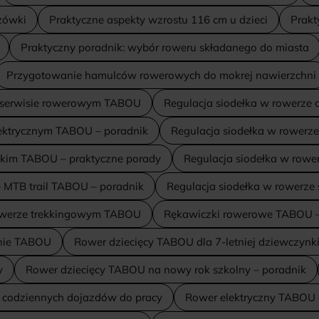
zówki
Praktyczne aspekty wzrostu 116 cm u dzieci
Prakt
Praktyczny poradnik: wybór roweru składanego do miasta
Przygotowanie hamulców rowerowych do mokrej nawierzchni
 w serwisie rowerowym TABOU
Regulacja siodełka w rowerze
lektrycznym TABOU – poradnik
Regulacja siodełka w rowerz
skim TABOU – praktyczne porady
Regulacja siodełka w row
e MTB trail TABOU – poradnik
Regulacja siodełka w rowerz
rowerze trekkingowym TABOU
Rękawiczki rowerowe TABOU – 
anie TABOU
Rower dziecięcy TABOU dla 7-letniej dziewczynk
y
Rower dziecięcy TABOU na nowy rok szkolny – poradnik
 codziennych dojazdów do pracy
Rower elektryczny TABOU 