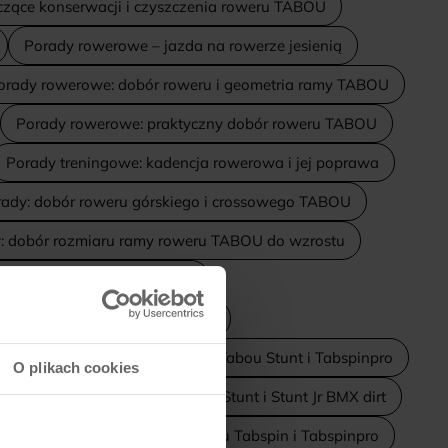
czące konserwacji i czyszczenia roweru TABOU
Porady rowerowe – jazda na rowerze jesienią
orady rowerowe: dobór roweru i geometria ramy TABOU
Porady rowerowe: praktyczny dobór roweru TABOU
Porady treningowe: kadencja rowerowa i jej poprawa
ady: dobór roweru górskiego i crossowego TABOU
: dobór rozmiaru ramy roweru TABOU do wzrostu
enie roweru TABOU po błocie
ja siodełka w rowerze miejskim
ństwo
Porównanie BMX dirt Tabou Stunt i Tabspinpro
O plikach cookies
ybór
Porównanie Dirt Tabou Stunt i Stunt Jr BMX dirt
wnanie rowerów BMX dirt Tabou Tabspin i Tabspinpro