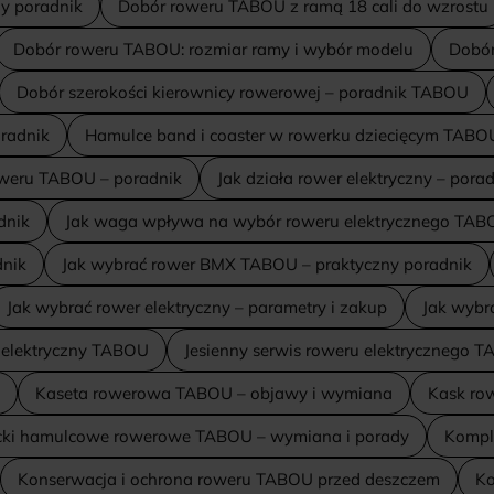
ny poradnik
Dobór roweru TABOU z ramą 18 cali do wzrostu
Dobór roweru TABOU: rozmiar ramy i wybór modelu
Dobór
Dobór szerokości kierownicy rowerowej – poradnik TABOU
radnik
Hamulce band i coaster w rowerku dziecięcym TABO
oweru TABOU – poradnik
Jak działa rower elektryczny – pora
dnik
Jak waga wpływa na wybór roweru elektrycznego TAB
dnik
Jak wybrać rower BMX TABOU – praktyczny poradnik
Jak wybrać rower elektryczny – parametry i zakup
Jak wybra
 elektryczny TABOU
Jesienny serwis roweru elektrycznego T
Kaseta rowerowa TABOU – objawy i wymiana
Kask ro
cki hamulcowe rowerowe TABOU – wymiana i porady
Kompl
Konserwacja i ochrona roweru TABOU przed deszczem
Ko