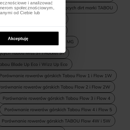
ołecznościowe i analizować
Porównanie rowerów dziecięcych dirt marki TABOU
artnerom społecznościowym,
anymi od Ciebie lub
ou Miss CS Alu i Rocket CS Alu
ych TABOU Miss FR i Rocket FR
Akceptuję
Tabou Miss Lite MG i Rocket Lite MG
cych Tabou Miss ST i Rocket ST
abou Blade Up Eco i Wizz Up Eco
Porównanie rowerów górskich Tabou Flow 1 i Flow 1W
orównanie rowerów górskich Tabou Flow 2 i Flow 2W
Porównanie rowerów górskich Tabou Flow 3 i Flow 4
Porównanie rowerów górskich Tabou Flow 4 i Flow 5
Porównanie rowerów górskich TABOU Flow 4W i 5W