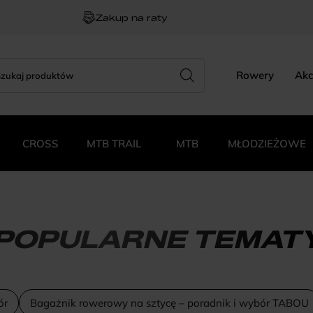
Zakup na raty
rch
zukiwarka
Rowery
Akc
duktów
CROSS
MTB TRAIL
MTB
MŁODZIEŻOWE
POPULARNE TEMAT
ór
Bagażnik rowerowy na sztycę – poradnik i wybór TABOU